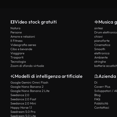
Video stock gratuiti
Musica g
Natura
sintesi
Persone
Drum elettronic
Amore e relazioni
chiavi
Il Fitness
pianoforte
Videografia aerea
Cinematica
Cibo e bevande
Smooth
Viaggiare
elettronica
Trasporti
Ambiente
Tecnologia
stringhe
Zoom di sfondo virtuale
batterie acustic
Modelli di intelligenza artificiale
Azienda
Google Gemini Omni Flash
Di
Google Nano Banana 2
Coverr Plus
Google Nano Banana 2 Lite
Sviluppatori / A
Seedance 2.0
Blog
Seedance 2.0 Fast
FAQ
Seedance 2.0 Mini
Pubblicità
Happy Horse 1.1
Contattaci
Seedream 5.0 Pro
Seedream 5.0 Lite