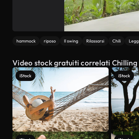
hammock
riposo
Il swing
Rilassarsi
Chili
Legg
Video stock gratuiti correlati Chilli
iStock
iStock