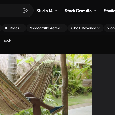
Studio IA
Stock Gratuito
Studi
Il Fitness
Videografia Aerea
Cibo E Bevande
Viag
ammock