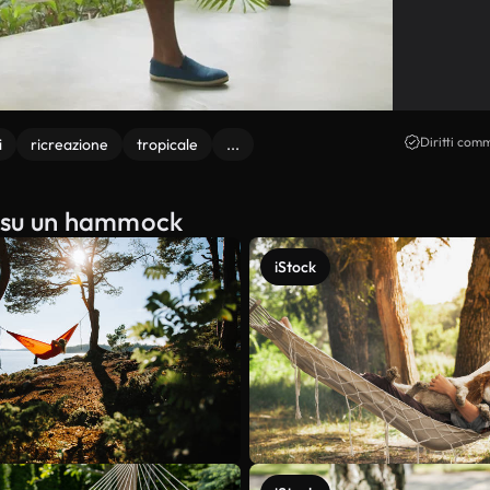
Diritti comm
i
ricreazione
tropicale
...
ng su un hammock
iStock