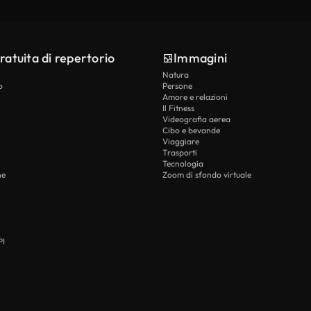
ratuita di repertorio
Immagini
Natura
o
Persone
Amore e relazioni
Il Fitness
Videografia aerea
Cibo e bevande
Viaggiare
Trasporti
Tecnologia
he
Zoom di sfondo virtuale
PI