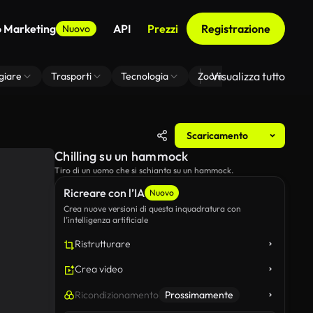
o Marketing
API
Prezzi
Registrazione
Nuovo
Visualizza tutto
giare
Trasporti
Tecnologia
Zoom Di Sfondo Virtuale
Scaricamento
Chilling su un hammock
Tiro di un uomo che si schianta su un hammock.
Ricreare con l’IA
Nuovo
Crea nuove versioni di questa inquadratura con
l’intelligenza artificiale
Ristrutturare
Crea video
Ricondizionamento
Prossimamente