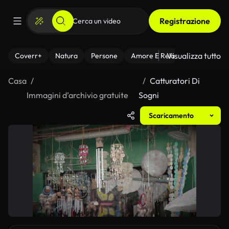
Registrazione
Visualizza tutto
Coverr+
Natura
Persone
Amore E Relazioni
Il Fitnes
Casa
Catturatori Di
Immagini d’archivio gratuite
Sogni
Scaricamento