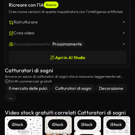
Ricreare con l’IA
Nuovo
Crea nuove versioni di questa inquadratura con l’intelligenza artificiale
Ristrutturare
Crea video
Ricondizionamento
Prossimamente
Apri in AI Studio
Catturatori di sogni
Ancora un sacco di catturatori di sogni che si muovono leggermente nel
vento.
Diritti commerciali gratuiti
Il mercato delle pulci
Catturatori di sogni
Decorazione
...
Video stock gratuiti correlati Catturatori di sogni
iStock
iStock
iStock
iStock