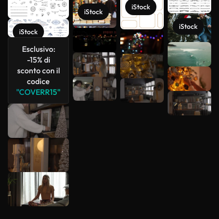
iStock
iStock
iStock
iStock
Esclusivo:
Scopri di
-15% di
più
sconto con il
codice
"COVERR15"