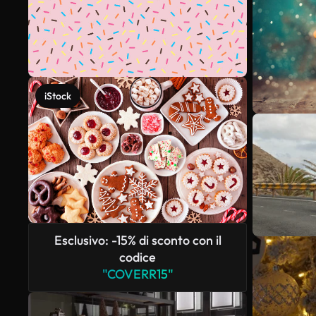
iStock
Esclusivo: -15% di sconto con il
codice
"COVERR15"