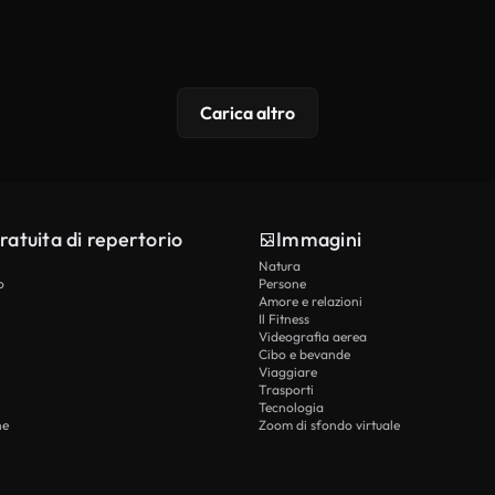
Carica altro
ratuita di repertorio
Immagini
Natura
o
Persone
Amore e relazioni
Il Fitness
Videografia aerea
Cibo e bevande
Viaggiare
Trasporti
Tecnologia
he
Zoom di sfondo virtuale