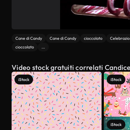
Cane di Candy
Cane di Candy
cioccolato
Celebrazi
cioccolato
...
Video stock gratuiti correlati Candic
iStock
iStock
iStock