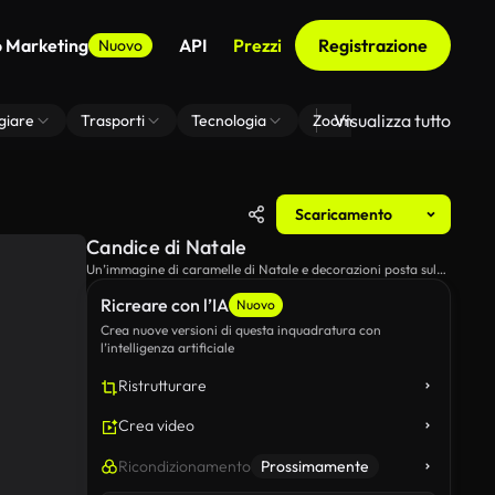
o Marketing
API
Prezzi
Registrazione
Nuovo
Visualizza tutto
giare
Trasporti
Tecnologia
Zoom Di Sfondo Virtuale
Scaricamento
Candice di Natale
Un’immagine di caramelle di Natale e decorazioni posta sul
tavolo.
Ricreare con l’IA
Nuovo
Crea nuove versioni di questa inquadratura con
l’intelligenza artificiale
Ristrutturare
Crea video
Ricondizionamento
Prossimamente