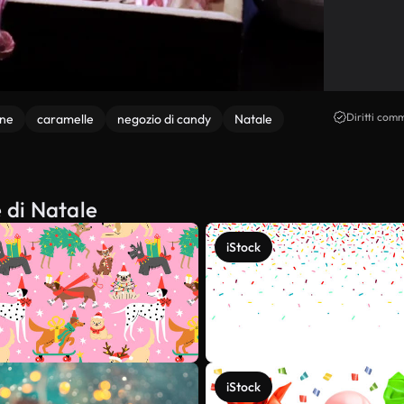
Diritti comm
one
caramelle
negozio di candy
Natale
e di Natale
iStock
iStock