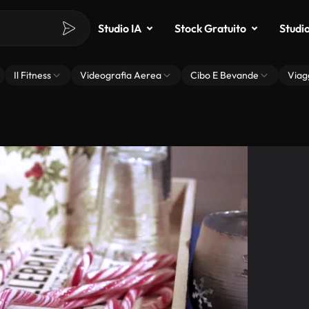
Studio IA
Stock Gratuito
Studi
Il Fitness
Videografia Aerea
Cibo E Bevande
Viag