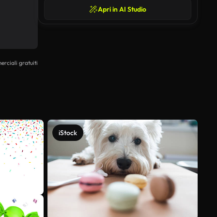
Apri in AI Studio
erciali gratuiti
iStock