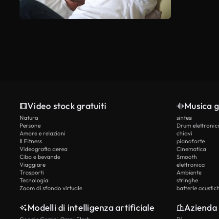
Video stock gratuiti
Musica g
Natura
sintesi
Persone
Drum elettronic
Amore e relazioni
chiavi
Il Fitness
pianoforte
Videografia aerea
Cinematica
Cibo e bevande
Smooth
Viaggiare
elettronica
Trasporti
Ambiente
Tecnologia
stringhe
Zoom di sfondo virtuale
batterie acustic
Modelli di intelligenza artificiale
Azienda