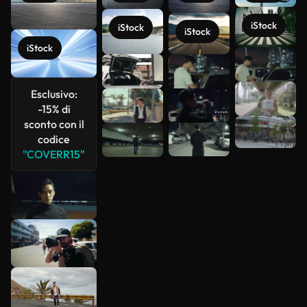
iStock
iStock
iStock
iStock
Scopri di
più
Esclusivo:
-15% di
sconto con il
codice
"COVERR15"