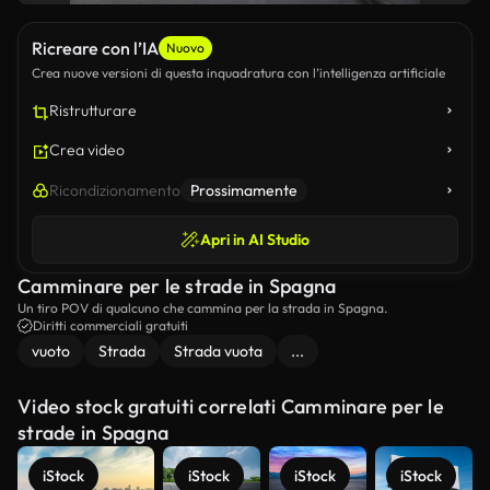
Ricreare con l’IA
Nuovo
Crea nuove versioni di questa inquadratura con l’intelligenza artificiale
Ristrutturare
Crea video
Ricondizionamento
Prossimamente
Apri in AI Studio
Camminare per le strade in Spagna
Un tiro POV di qualcuno che cammina per la strada in Spagna.
Diritti commerciali gratuiti
vuoto
Strada
Strada vuota
...
Video stock gratuiti correlati Camminare per le
strade in Spagna
iStock
iStock
iStock
iStock