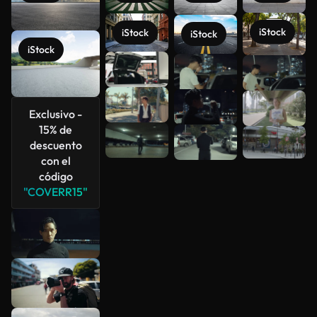
iStock
iStock
iStock
iStock
Ver más
Exclusivo -
15% de
descuento
con el
código
"COVERR15"