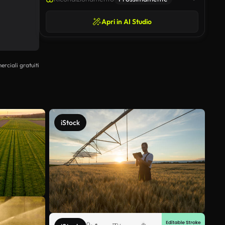
Apri in AI Studio
erciali gratuiti
iStock