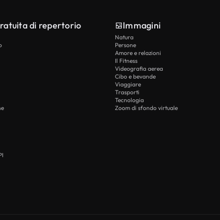
ratuita di repertorio
Immagini
Natura
o
Persone
Amore e relazioni
Il Fitness
Videografia aerea
Cibo e bevande
Viaggiare
Trasporti
Tecnologia
he
Zoom di sfondo virtuale
PI