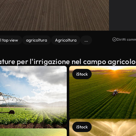
Diritti comm
Il top view
agricoltura
Agricoltura
...
ature per l'irrigazione nel campo agricolo
iStock
iStock