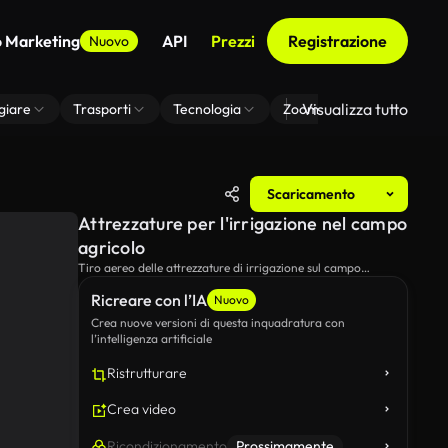
o Marketing
API
Prezzi
Registrazione
Nuovo
Visualizza tutto
giare
Trasporti
Tecnologia
Zoom Di Sfondo Virtuale
Scaricamento
Attrezzature per l'irrigazione nel campo
agricolo
Tiro aereo delle attrezzature di irrigazione sul campo
agricolo.
Ricreare con l’IA
Nuovo
Crea nuove versioni di questa inquadratura con
l’intelligenza artificiale
Ristrutturare
Crea video
Ricondizionamento
Prossimamente