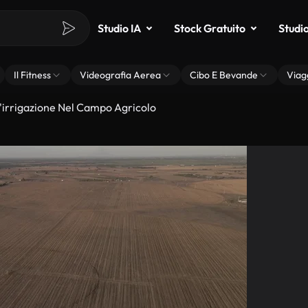
Studio IA
Stock Gratuito
Studi
Il Fitness
Videografia Aerea
Cibo E Bevande
Viag
L'irrigazione Nel Campo Agricolo