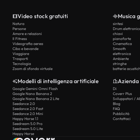
Video stock gratuiti
Musica g
Natura
sintesi
Persone
Drum elettronic
Amore e relazioni
chiavi
Il Fitness
pianoforte
Videografia aerea
Cinematica
Cibo e bevande
Smooth
Viaggiare
elettronica
Trasporti
Ambiente
Tecnologia
stringhe
Zoom di sfondo virtuale
batterie acustic
Modelli di intelligenza artificiale
Azienda
Google Gemini Omni Flash
Di
Google Nano Banana 2
Coverr Plus
Google Nano Banana 2 Lite
Sviluppatori / A
Seedance 2.0
Blog
Seedance 2.0 Fast
FAQ
Seedance 2.0 Mini
Pubblicità
Happy Horse 1.1
Contattaci
Seedream 5.0 Pro
Seedream 5.0 Lite
Happy Horse