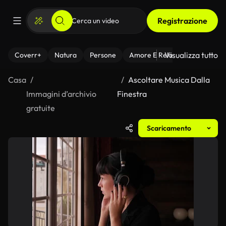
Registrazione
Visualizza tutto
Coverr+
Natura
Persone
Amore E Relazioni
Il Fitnes
Casa
Ascoltare Musica Dalla
Immagini d’archivio
Finestra
gratuite
Scaricamento