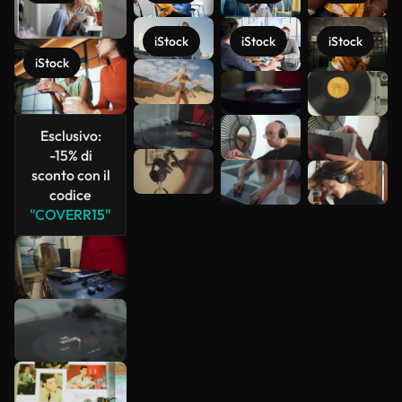
iStock
iStock
iStock
iStock
Scopri di
più
Esclusivo:
-15% di
sconto con il
codice
"COVERR15"