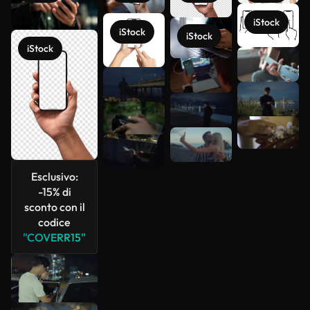
iStock
iStock
iStock
iStock
Scopri di
più
Esclusivo:
-15% di
sconto con il
codice
"COVERR15"