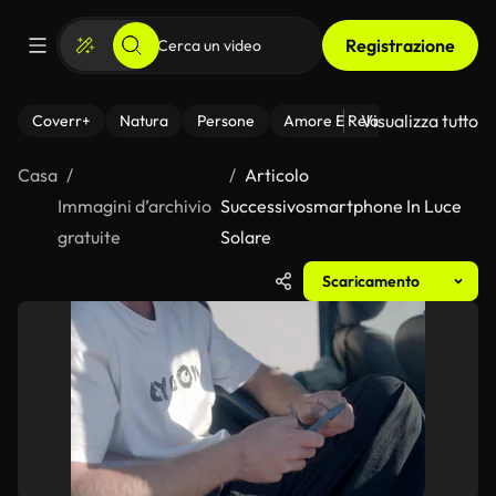
Registrazione
Visualizza tutto
Coverr+
Natura
Persone
Amore E Relazioni
Il Fitnes
Casa
Articolo
Immagini d’archivio
Successivosmartphone In Luce
gratuite
Solare
Scaricamento