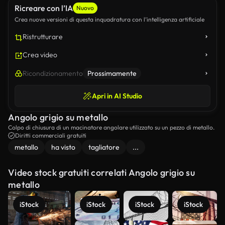
Ricreare con l’IA
Nuovo
Crea nuove versioni di questa inquadratura con l’intelligenza artificiale
Ristrutturare
Crea video
Ricondizionamento
Prossimamente
Apri in AI Studio
Angolo grigio su metallo
Colpo di chiusura di un macinatore angolare utilizzato su un pezzo di metallo.
Diritti commerciali gratuiti
metallo
ha visto
tagliatore
...
Video stock gratuiti correlati Angolo grigio su
metallo
iStock
iStock
iStock
iStock