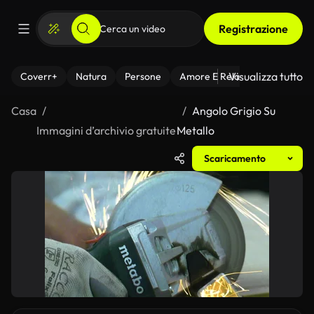
Registrazione
Visualizza tutto
Coverr+
Natura
Persone
Amore E Relazioni
Il Fitnes
Casa
Angolo Grigio Su
Immagini d’archivio gratuite
Metallo
Scaricamento