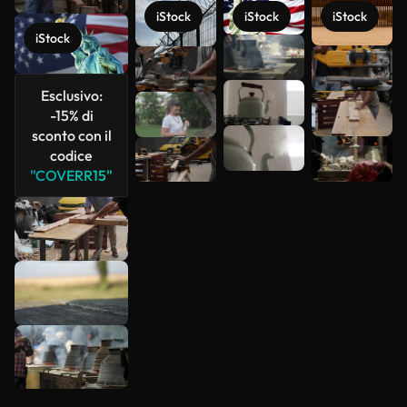
iStock
iStock
iStock
iStock
Scopri di
più
Esclusivo:
-15% di
sconto con il
codice
"COVERR15"