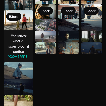
iStock
iStock
iStock
iStock
Scopri di
più
Esclusivo:
-15% di
sconto con il
codice
"COVERR15"