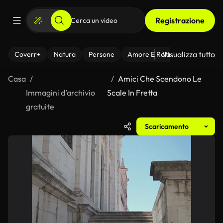
Registrazione
Visualizza tutto
Coverr+
Natura
Persone
Amore E Relazioni
Il Fitnes
Casa
Amici Che Scendono Le
Immagini d’archivio
Scale In Fretta
gratuite
Scaricamento