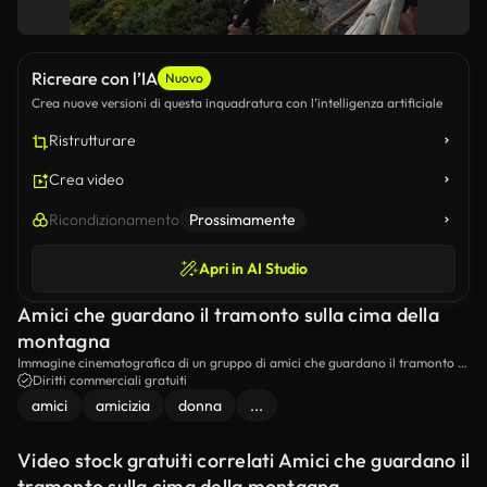
Ricreare con l’IA
Nuovo
Crea nuove versioni di questa inquadratura con l’intelligenza artificiale
Ristrutturare
Crea video
Ricondizionamento
Prossimamente
Apri in AI Studio
Amici che guardano il tramonto sulla cima della
montagna
Immagine cinematografica di un gruppo di amici che guardano il tramonto su
una montagna.
Diritti commerciali gratuiti
amici
amicizia
donna
...
Video stock gratuiti correlati Amici che guardano il
tramonto sulla cima della montagna