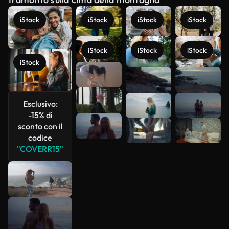
iStock
iStock
iStock
iStock
iStock
iStock
iStock
iStock
Scopri di
più
Esclusivo:
-15% di
sconto con il
codice
"COVERR15"