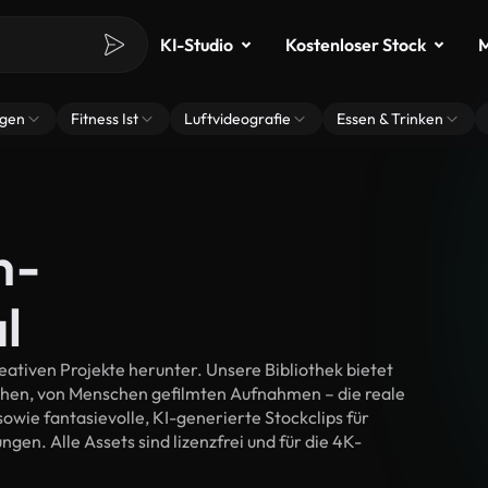
KI-Studio
Kostenloser Stock
M
ngen
Fitness Ist
Luftvideografie
Essen & Trinken
n-
l
ativen Projekte herunter. Unsere Bibliothek bietet
chen, von Menschen gefilmten Aufnahmen – die reale
wie fantasievolle, KI-generierte Stockclips für
ngen. Alle Assets sind lizenzfrei und für die 4K-