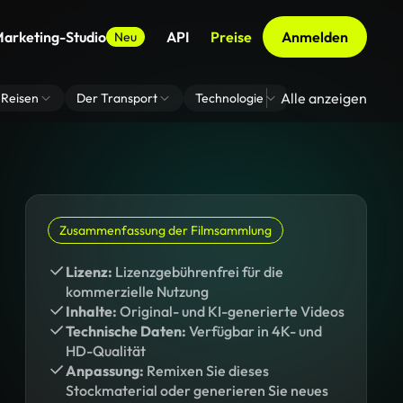
arketing-Studio
API
Preise
Anmelden
Neu
Alle anzeigen
Reisen
Der Transport
Technologie
Zoom Virtuelle H
Zusammenfassung der Filmsammlung
Lizenz:
Lizenzgebührenfrei für die
kommerzielle Nutzung
Inhalte:
Original- und KI-generierte Videos
Technische Daten:
Verfügbar in 4K- und
HD-Qualität
Anpassung:
Remixen Sie dieses
Stockmaterial oder generieren Sie neues