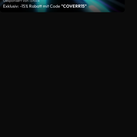
Gesponsert von iStock
Exklusiv: -15% Rabatt mit Code
"COVERR15"