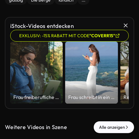
gläubig
Die Berge
ländlich
...
iStock-Videos entdecken
EXKLUSIV: -15% RABATT MIT CODE
"COVERR15"
Frau freiberufliche Reisende, die online auf dem Laptop arbeitet
Frau schreibt in ein Notizbuch auf einer weißen Klippe mit Blick auf das Meer
Weitere Videos in Szene
Alle anzeigen