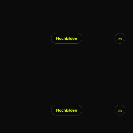
Nachbilden
KI-generiert
Nachbilden
KI-generiert