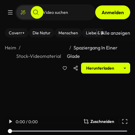
Anmelden
Alle anzeigen
Coverr+
Die Natur
Menschen
Liebe & Beziehungen
F
Heim
Spaziergang In Einer
Stock-Videomaterial
Glade
Herunterladen
Zuschneiden
0:00 / 0:00