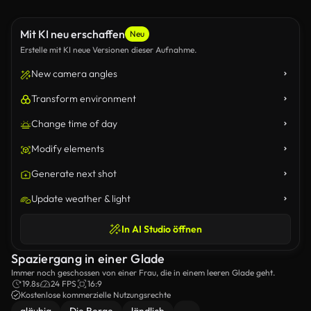
Mit KI neu erschaffen
Neu
Erstelle mit KI neue Versionen dieser Aufnahme.
New camera angles
Transform environment
Change time of day
Modify elements
Generate next shot
Update weather & light
In AI Studio öffnen
Spaziergang in einer Glade
Immer noch geschossen von einer Frau, die in einem leeren Glade geht.
19.8s
24 FPS
16:9
Kostenlose kommerzielle Nutzungsrechte