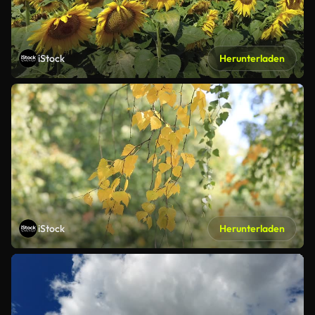
iStock
Herunterladen
iStock
Herunterladen