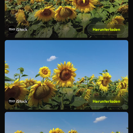
iStock
Herunterladen
iStock
Herunterladen