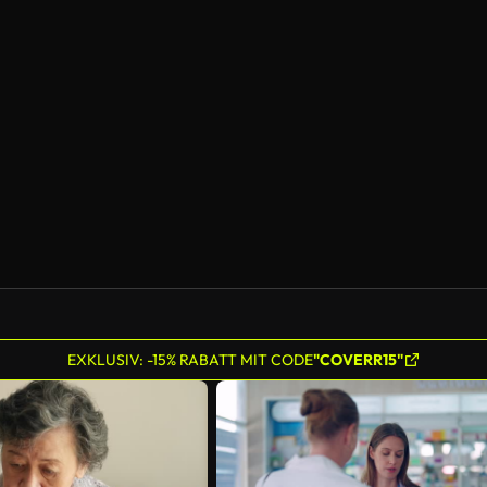
KI-generiert
EXKLUSIV: -15% RABATT MIT CODE
"COVERR15"