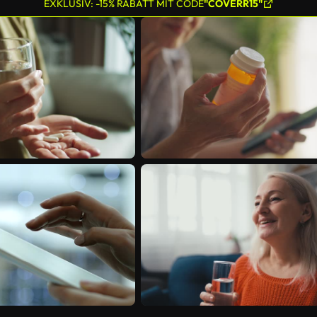
EXKLUSIV: -15% RABATT MIT CODE
"COVERR15"