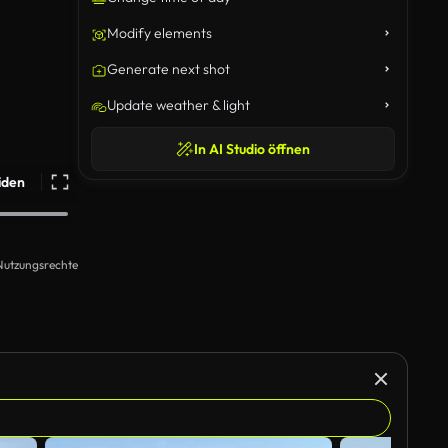
Modify elements
Generate next shot
Update weather & light
In AI Studio öffnen
iden
Nutzungsrechte