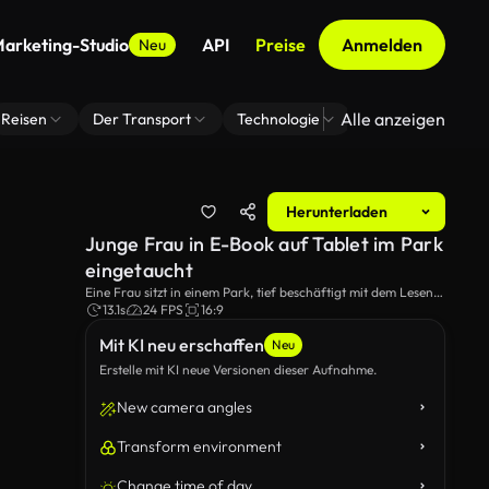
arketing-Studio
API
Preise
Anmelden
Neu
Alle anzeigen
Reisen
Der Transport
Technologie
Zoom Virtuelle H
Herunterladen
Junge Frau in E-Book auf Tablet im Park
eingetaucht
Eine Frau sitzt in einem Park, tief beschäftigt mit dem Lesen
eines E-Books auf ihrem Tablet. Die ruhige Umgebung bietet
13.1s
24 FPS
16:9
einen perfekten Hintergrund für ihre digitale Leserfahrung.
Mit KI neu erschaffen
Neu
Erstelle mit KI neue Versionen dieser Aufnahme.
New camera angles
Transform environment
Change time of day