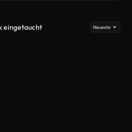
Al
k eingetaucht
Neueste
KI-generiert