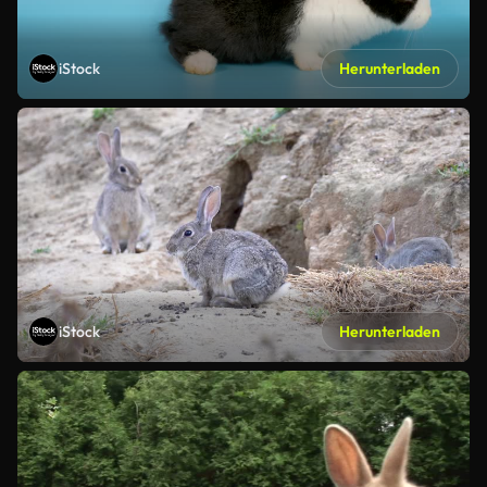
iStock
Herunterladen
iStock
Herunterladen