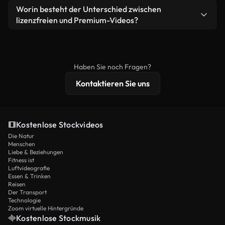
weiterverbreiten.
Ja. Sie dürfen unsere Videos gerne kürzen,
Worin besteht der Unterschied zwischen
Videomaterial.
bearbeiten oder neu zusammenstellen. Achten Sie
lizenzfreien und Premium-Videos?
nur darauf, dass das Endprodukt unserer Lizenz
Lizenzfreie Videos beinhalten kommerzielle
entspricht und nicht als ungeschnittenes
Nutzungsrechte, während Premium-Inhalte
Stockmaterial weiterverbreitet wird.
exklusives Filmmaterial, 4K-Auflösung und
Haben Sie noch Fragen?
erweiterten Lizenzschutz bieten.
Kontaktieren Sie uns
Kostenlose Stockvideos
Die Natur
Menschen
Liebe & Beziehungen
Fitness ist
Luftvideografie
Essen & Trinken
Reisen
Der Transport
Technologie
Zoom virtuelle Hintergründe
Kostenlose Stockmusik