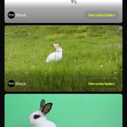
iStock
Herunterladen
iStock
Herunterladen