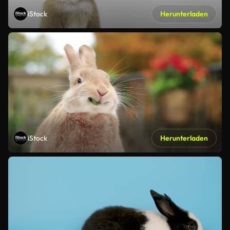
iStock
Herunterladen
iStock
Herunterladen