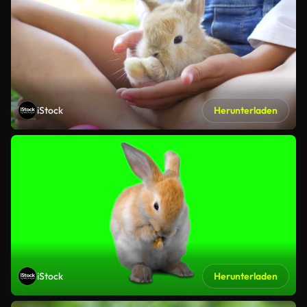
iStock
Herunterladen
iStock
Herunterladen