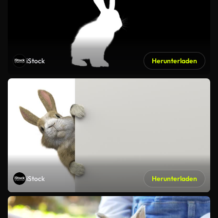
iStock
Herunterladen
iStock
Herunterladen