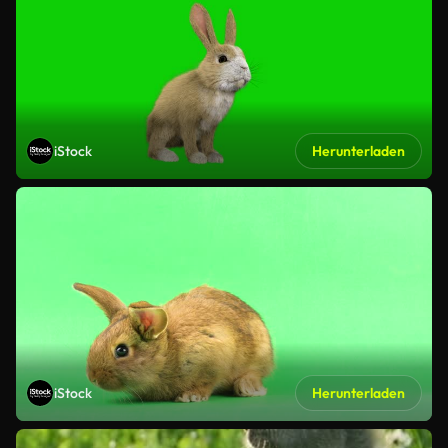
iStock
Herunterladen
iStock
Herunterladen