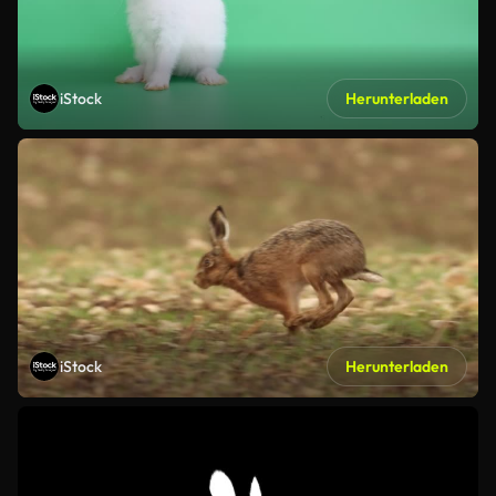
iStock
Herunterladen
iStock
Herunterladen