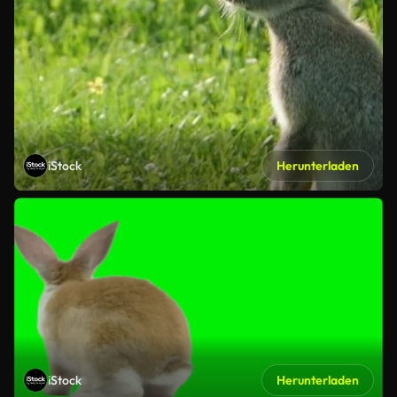
iStock
Herunterladen
iStock
Herunterladen