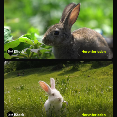
iStock
Herunterladen
iStock
Herunterladen