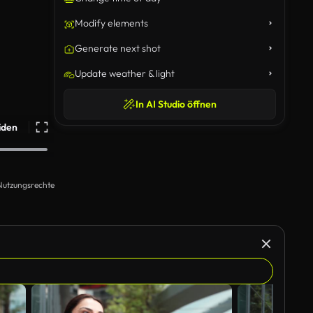
Modify elements
Generate next shot
Update weather & light
In AI Studio öffnen
iden
Nutzungsrechte