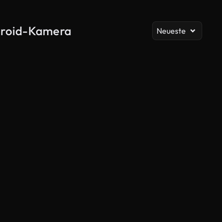
Al
laroid-Kamera
Neueste