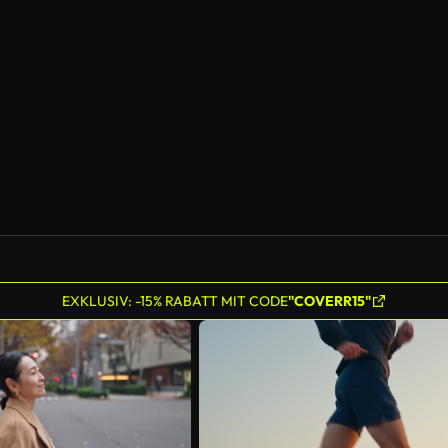
KI-generiert
EXKLUSIV: -15% RABATT MIT CODE
"COVERR15"