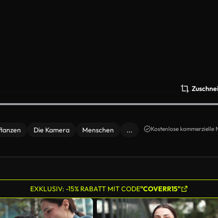
Zuschne
Kostenlose kommerzielle 
flanzen
Die Kamera
Menschen
...
EXKLUSIV: -15% RABATT MIT CODE
"COVERR15"