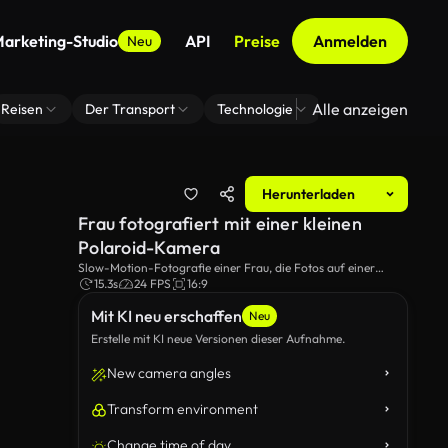
arketing-Studio
API
Preise
Anmelden
Neu
Alle anzeigen
Reisen
Der Transport
Technologie
Zoom Virtuelle H
Herunterladen
Frau fotografiert mit einer kleinen
Polaroid-Kamera
Slow-Motion-Fotografie einer Frau, die Fotos auf einer
kleinen Polaroid-Kamera macht.
15.3s
24 FPS
16:9
Mit KI neu erschaffen
Neu
Erstelle mit KI neue Versionen dieser Aufnahme.
New camera angles
Transform environment
Change time of day