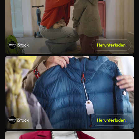
iStock
Herunterladen
iStock
Herunterladen