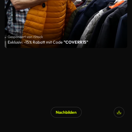
Gesponsert von iStock
Exklusiv: -15% Rabatt mit Code
"COVERR15"
Nachbilden