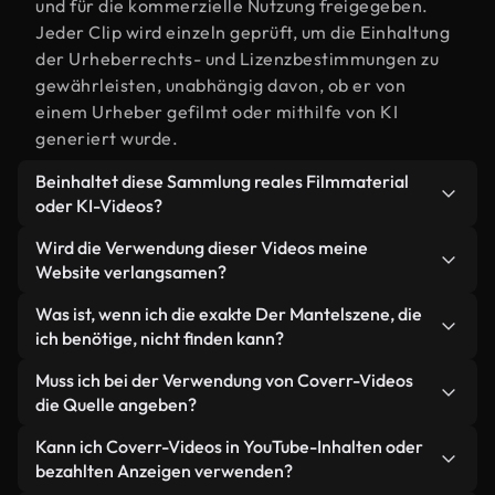
und für die kommerzielle Nutzung freigegeben.
Jeder Clip wird einzeln geprüft, um die Einhaltung
der Urheberrechts- und Lizenzbestimmungen zu
gewährleisten, unabhängig davon, ob er von
einem Urheber gefilmt oder mithilfe von KI
generiert wurde.
Beinhaltet diese Sammlung reales Filmmaterial
oder KI-Videos?
Beides. Es handelt sich um eine Hybridbibliothek
Wird die Verwendung dieser Videos meine
aus realen, von Menschen aufgenommenen
Website verlangsamen?
Filmaufnahmen zum Thema Der Mantel und KI-
Nicht, wenn Sie unsere optimierten Versionen
Was ist, wenn ich die exakte Der Mantelszene, die
generierten Videos. Jedes Video ist eindeutig
wählen. Wir bieten schlanke, webfähige Formate,
ich benötige, nicht finden kann?
beschriftet, sodass Sie immer wissen, was Sie
die für die Hintergrundverarbeitung entwickelt
verwenden.
Mit Coverr AI Studio erstellen Sie im
Muss ich bei der Verwendung von Coverr-Videos
wurden – so bleibt die Qualität hoch, während
Handumdrehen ein solches Video. Beschreiben Sie
die Quelle angeben?
gleichzeitig die Ladezeiten minimiert und
einfach die Szene – zum Beispiel "Der Mantel bei
Kennzahlen wie LCP verbessert werden.
Eine Namensnennung ist nicht erforderlich. Alle
Kann ich Coverr-Videos in YouTube-Inhalten oder
Sonnenuntergang" – und das Studio generiert
Videos in unserer Stockbibliothek sind lizenzfrei
bezahlten Anzeigen verwenden?
innerhalb von Sekunden ein individuelles Video für
und können ohne Nennung des Urhebers