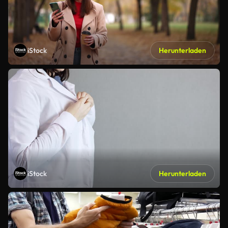
iStock
Herunterladen
iStock
Herunterladen