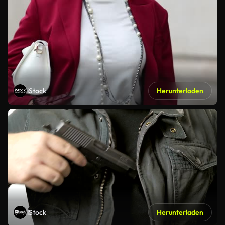
iStock
Herunterladen
iStock
Herunterladen