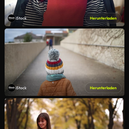
iStock
Herunterladen
iStock
Herunterladen