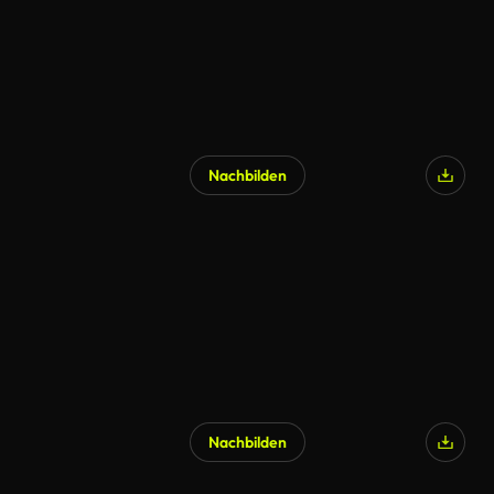
Nachbilden
Nachbilden