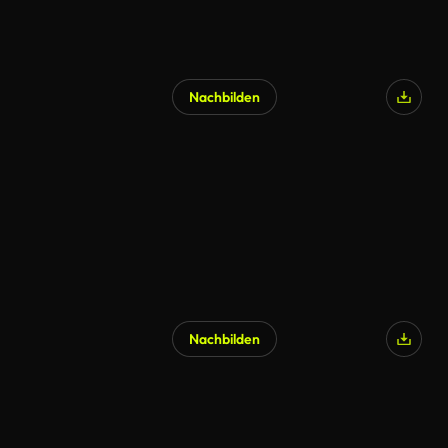
Nachbilden
Nachbilden