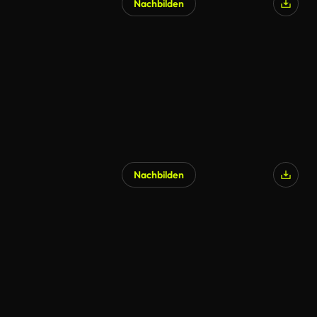
Nachbilden
Nachbilden