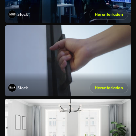
iStock
Herunterladen
iStock
Herunterladen