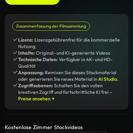
Zusammenfassung der Filmsammlung
Lizenz:
Lizenzgebührenfrei für die kommerzielle
Nutzung
Inhalte:
Original- und KI-generierte Videos
Technische Daten:
Verfügbar in 4K- und HD-
Qualität
Anpassung:
Remixen Sie dieses Stockmaterial
oder generieren Sie neues Material in
AI Studio.
Zugriffsebenen:
Schalten Sie den vollen
kreativen Zugriff und fortschrittliche KI frei –
Preise ansehen →
Kostenlose Zimmer Stockvideos