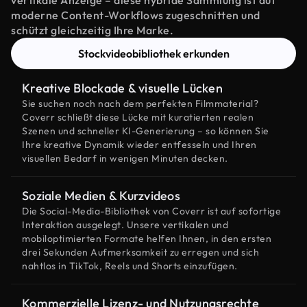
vertikale Anzeige – diese hybride Sammlung ist auf
moderne Content-Workflows zugeschnitten und
schützt gleichzeitig Ihre Marke.
Stockvideobibliothek erkunden
Kreative Blockade & visuelle Lücken
Sie suchen noch nach dem perfekten Filmmaterial?
Coverr schließt diese Lücke mit kuratierten realen
Szenen und schneller KI-Generierung – so können Sie
Ihre kreative Dynamik wieder entfesseln und Ihren
visuellen Bedarf in wenigen Minuten decken.
Soziale Medien & Kurzvideos
Die Social-Media-Bibliothek von Coverr ist auf sofortige
Interaktion ausgelegt. Unsere vertikalen und
mobiloptimierten Formate helfen Ihnen, in den ersten
drei Sekunden Aufmerksamkeit zu erregen und sich
nahtlos in TikTok, Reels und Shorts einzufügen.
Kommerzielle Lizenz- und Nutzungsrechte