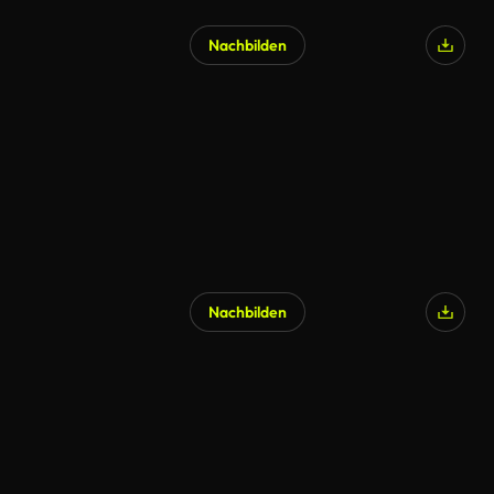
Nachbilden
Nachbilden