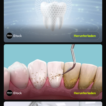
iStock
Herunterladen
iStock
Herunterladen