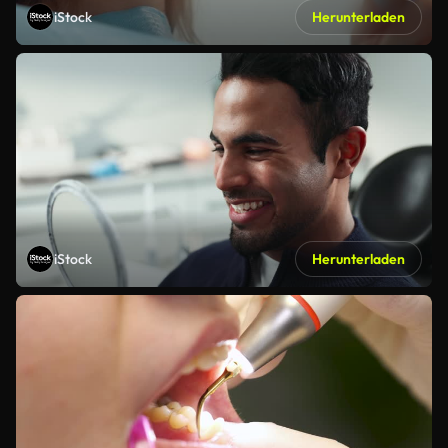
iStock
Herunterladen
iStock
Herunterladen