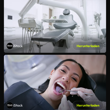
iStock
Herunterladen
iStock
Herunterladen