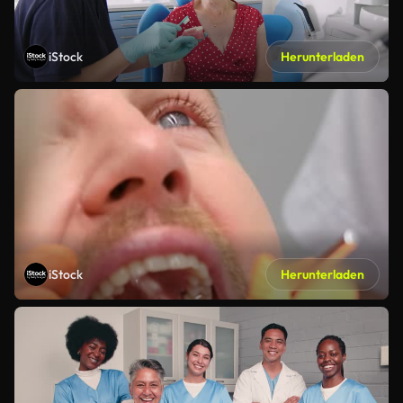
iStock
Herunterladen
iStock
Herunterladen