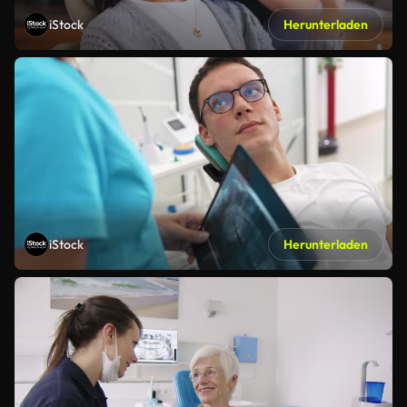
iStock
Herunterladen
iStock
Herunterladen