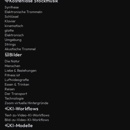
Kostenlose Stockmusik
Synthese
Elektronische Trommeln
Schlüssel
Klavier
kinematisch
glatte
Elektronisch
Umgebung
Strings
Akustische Trommel
Bilder
Die Natur
Menschen
Liebe & Beziehungen
Fitness ist
Luftvideografie
Essen & Trinken
Reisen
Der Transport
Technologie
Zoom virtuelle Hintergründe
KI-Workflows
Text-zu-Video-KI-Workflows
Bild-zu-Video-KI-Workflows
KI-Modelle