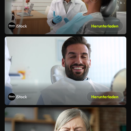
iStock
Herunterladen
iStock
Herunterladen