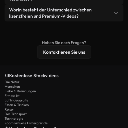
eigenständiges Produkt weiterverkaufen oder
Sie erhalten sauberes, sofort einsatzbereites
weiterverbreiten.
Ja. Sie dürfen unsere Videos gerne kürzen,
Worin besteht der Unterschied zwischen
Videomaterial.
bearbeiten oder neu zusammenstellen. Achten Sie
lizenzfreien und Premium-Videos?
nur darauf, dass das Endprodukt unserer Lizenz
Lizenzfreie Videos beinhalten kommerzielle
entspricht und nicht als ungeschnittenes
Nutzungsrechte, während Premium-Inhalte
Stockmaterial weiterverbreitet wird.
exklusives Filmmaterial, 4K-Auflösung und
Haben Sie noch Fragen?
erweiterten Lizenzschutz bieten.
Kontaktieren Sie uns
Kostenlose Stockvideos
Die Natur
Menschen
Liebe & Beziehungen
Fitness ist
Luftvideografie
Essen & Trinken
Reisen
Der Transport
Technologie
Zoom virtuelle Hintergründe