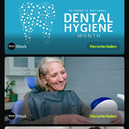
iStock
Herunterladen
iStock
Herunterladen