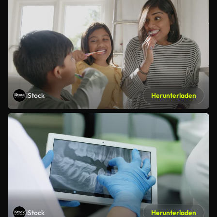
iStock
Herunterladen
iStock
Herunterladen