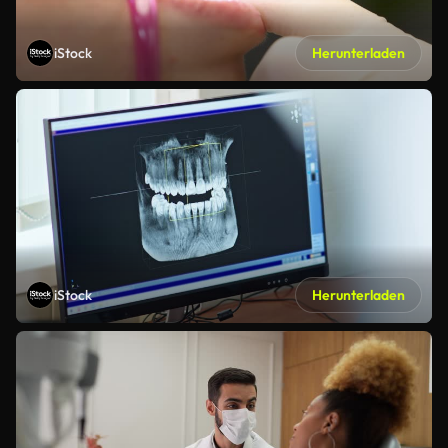
iStock
Herunterladen
iStock
Herunterladen