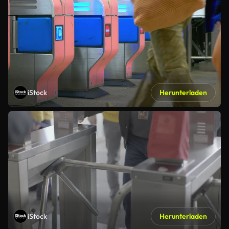
iStock
Herunterladen
iStock
Herunterladen