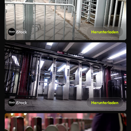
iStock
Herunterladen
iStock
Herunterladen