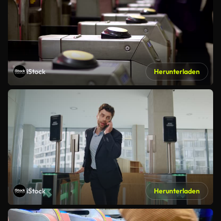
iStock
Herunterladen
iStock
Herunterladen