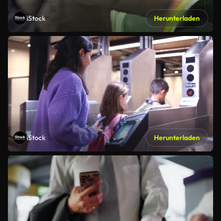
iStock
Herunterladen
iStock
Herunterladen