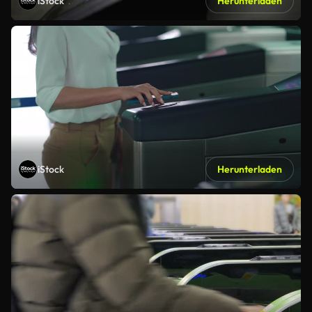
iStock
Herunterladen
iStock
Herunterladen