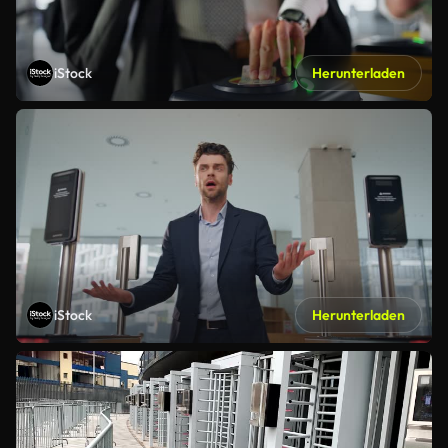
iStock
Herunterladen
iStock
Herunterladen