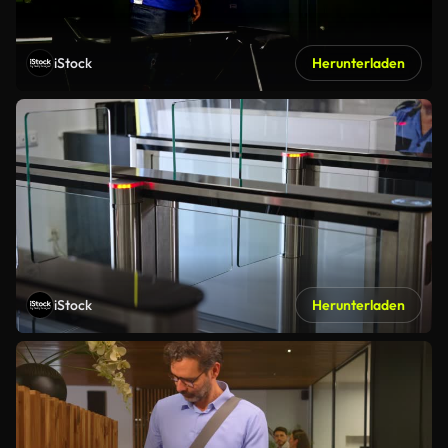
iStock
Herunterladen
iStock
Herunterladen