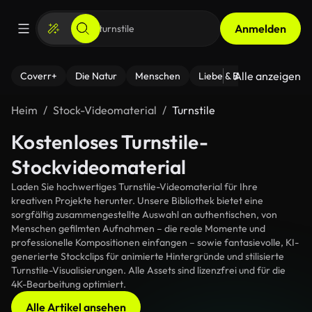
Anmelden
Alle anzeigen
Coverr+
Die Natur
Menschen
Liebe & Beziehungen
F
Heim
Stock-Videomaterial
Turnstile
Kostenloses Turnstile-
Stockvideomaterial
Laden Sie hochwertiges Turnstile-Videomaterial für Ihre
kreativen Projekte herunter. Unsere Bibliothek bietet eine
sorgfältig zusammengestellte Auswahl an authentischen, von
Menschen gefilmten Aufnahmen – die reale Momente und
professionelle Kompositionen einfangen – sowie fantasievolle, KI-
generierte Stockclips für animierte Hintergründe und stilisierte
Turnstile-Visualisierungen. Alle Assets sind lizenzfrei und für die
4K-Bearbeitung optimiert.
Alle Artikel ansehen