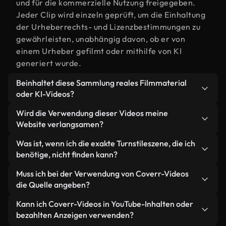
und für die kommerzielle Nutzung freigegeben.
Jeder Clip wird einzeln geprüft, um die Einhaltung
der Urheberrechts- und Lizenzbestimmungen zu
gewährleisten, unabhängig davon, ob er von
einem Urheber gefilmt oder mithilfe von KI
generiert wurde.
Beinhaltet diese Sammlung reales Filmmaterial
oder KI-Videos?
Beides. Es handelt sich um eine Hybridbibliothek
Wird die Verwendung dieser Videos meine
aus realen, von Menschen aufgenommenen
Website verlangsamen?
Filmaufnahmen zum Thema Turnstile und KI-
Nicht, wenn Sie unsere optimierten Versionen
Was ist, wenn ich die exakte Turnstileszene, die ich
generierten Videos. Jedes Video ist eindeutig
wählen. Wir bieten schlanke, webfähige Formate,
benötige, nicht finden kann?
beschriftet, sodass Sie immer wissen, was Sie
die für die Hintergrundverarbeitung entwickelt
verwenden.
Mit Coverr AI Studio erstellen Sie im
Muss ich bei der Verwendung von Coverr-Videos
wurden – so bleibt die Qualität hoch, während
Handumdrehen ein solches Video. Beschreiben Sie
die Quelle angeben?
gleichzeitig die Ladezeiten minimiert und
einfach die Szene – zum Beispiel "Turnstile bei
Kennzahlen wie LCP verbessert werden.
Eine Namensnennung ist nicht erforderlich. Alle
Kann ich Coverr-Videos in YouTube-Inhalten oder
Sonnenuntergang" – und das Studio generiert
Videos in unserer Stockbibliothek sind lizenzfrei
bezahlten Anzeigen verwenden?
innerhalb von Sekunden ein individuelles Video für
und können ohne Nennung des Urhebers