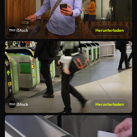
iStock
Herunterladen
iStock
Herunterladen