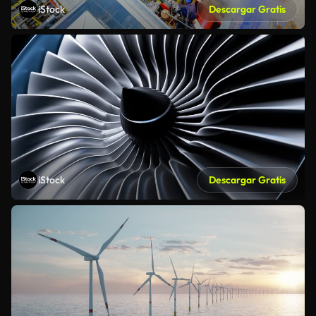
iStock
Descargar Gratis
iStock
Descargar Gratis