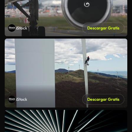
iStock
Descargar Gratis
iStock
Descargar Gratis