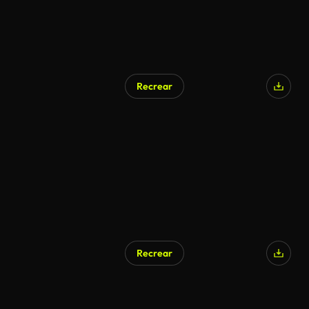
Recrear
Recrear