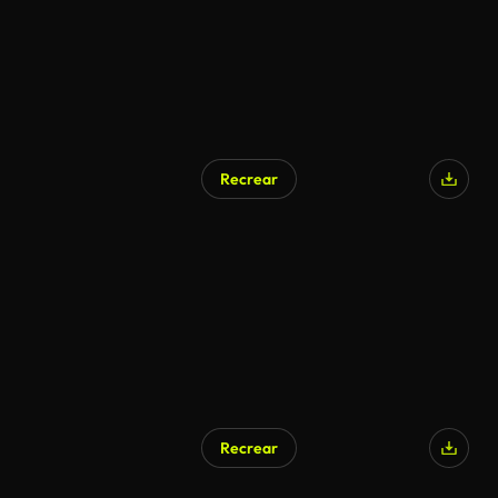
Recrear
Recrear