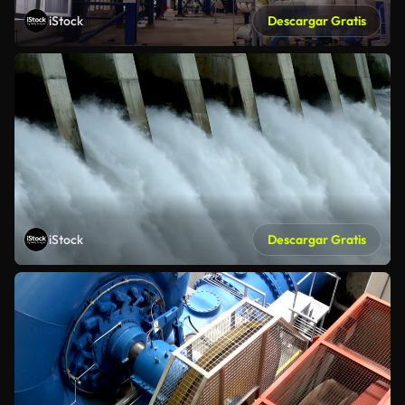
iStock
Descargar Gratis
iStock
Descargar Gratis