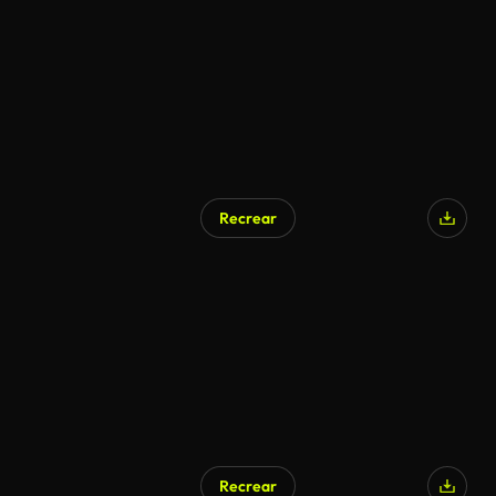
Recrear
Recrear