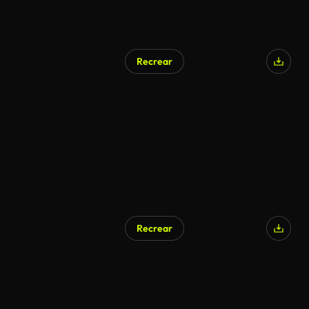
Recrear
Recrear