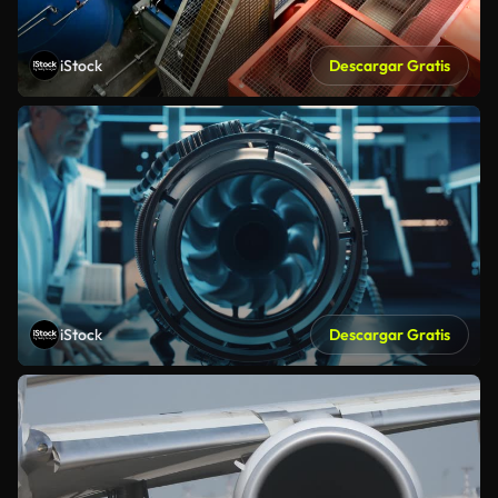
iStock
Descargar Gratis
iStock
Descargar Gratis