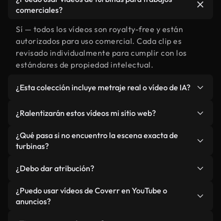
comerciales?
Sí — todos los vídeos son royalty-free y están
autorizados para uso comercial. Cada clip es
revisado individualmente para cumplir con los
estándares de propiedad intelectual.
¿Esta colección incluye metraje real o vídeo de IA?
Ambos. Es una biblioteca híbrida de metraje real
¿Ralentizarán estos vídeos mi sitio web?
relacionado con turbinas y vídeos generados por
IA. Todo está claramente etiquetado.
No si selecciona nuestras versiones optimizadas
¿Qué pasa si no encuentro la escena exacta de
para web, diseñadas específicamente para uso de
turbinas?
fondo y para mantener un rendimiento óptimo de
Puedes crear una al instante usando Coverr AI
métricas como LCP.
¿Debo dar atribución?
Studio. Describe la escena, como "turbinas al
atardecer", y la IA la generará en segundos
No es necesario. Todos los vídeos en nuestra
¿Puedo usar vídeos de Coverr en YouTube o
conforme a nuestros estándares.
biblioteca son royalty-free, aunque siempre se
anuncios?
agradece la mención.
Sí. Todo el metraje puede usarse en vídeos