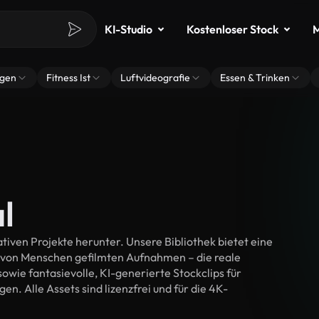
KI-Studio
Kostenloser Stock
M
ngen
Fitness Ist
Luftvideografie
Essen & Trinken
l
tiven Projekte herunter. Unsere Bibliothek bietet eine
 von Menschen gefilmten Aufnahmen – die reale
wie fantasievolle, KI-generierte Stockclips für
en. Alle Assets sind lizenzfrei und für die 4K-