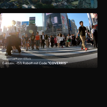
Gesponsert von iStock
Exklusiv: -15% Rabatt mit Code
"COVERR15"