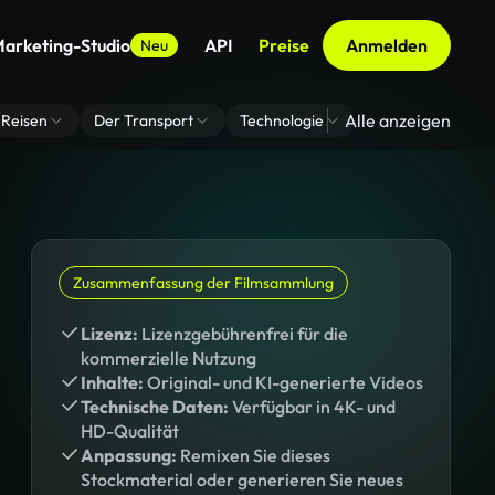
arketing-Studio
API
Preise
Anmelden
Neu
Alle anzeigen
Reisen
Der Transport
Technologie
Zoom Virtuelle H
Zusammenfassung der Filmsammlung
Lizenz:
Lizenzgebührenfrei für die
kommerzielle Nutzung
Inhalte:
Original- und KI-generierte Videos
Technische Daten:
Verfügbar in 4K- und
HD-Qualität
Anpassung:
Remixen Sie dieses
Stockmaterial oder generieren Sie neues