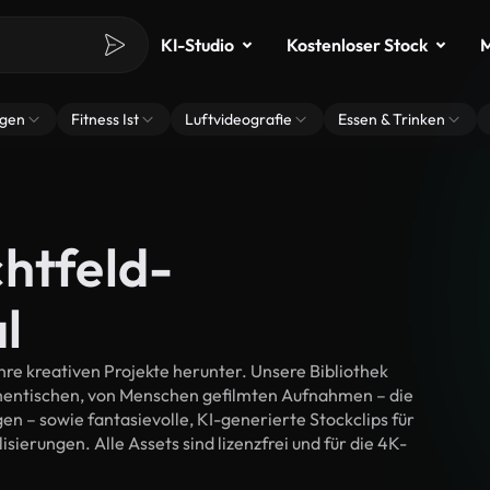
KI-Studio
Kostenloser Stock
M
ngen
Fitness Ist
Luftvideografie
Essen & Trinken
htfeld-
l
re kreativen Projekte herunter. Unsere Bibliothek
thentischen, von Menschen gefilmten Aufnahmen – die
n – sowie fantasievolle, KI-generierte Stockclips für
sierungen. Alle Assets sind lizenzfrei und für die 4K-