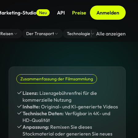
arketing-Studio
API
Preise
Anmelden
Neu
Alle anzeigen
Reisen
Der Transport
Technologie
Zoom Virtuelle H
Zusammenfassung der Filmsammlung
Lizenz:
Lizenzgebührenfrei für die
kommerzielle Nutzung
Inhalte:
Original- und KI-generierte Videos
Technische Daten:
Verfügbar in 4K- und
HD-Qualität
Anpassung:
Remixen Sie dieses
Stockmaterial oder generieren Sie neues