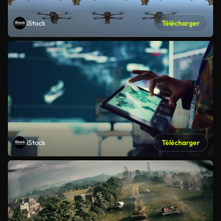
iStock
Télécharger
iStock
Télécharger