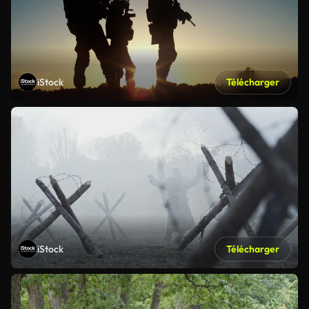
iStock
Télécharger
iStock
Télécharger