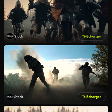
iStock
Télécharger
iStock
Télécharger