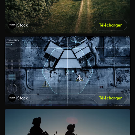
iStock
Télécharger
iStock
Télécharger