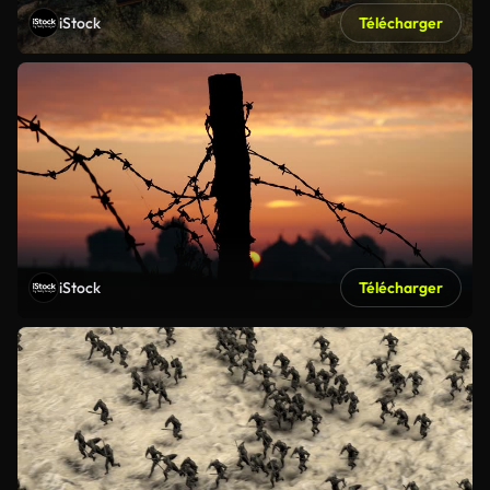
iStock
Télécharger
iStock
Télécharger