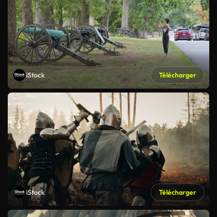
iStock
Télécharger
iStock
Télécharger