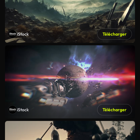
iStock
Télécharger
iStock
Télécharger