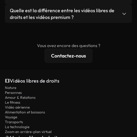
ou redistribuer les séquences elles-mêmes en tant
filigrane. Vous obtenez des images nettes et
Oui. Vous pouvez librement découper, recadrer ou
Quelle est la différence entre les vidéos libres de
que produit autonome.
prêtes à l'emploi.
remixer nos vidéos. Assurez-vous simplement que
droits et les vidéos premium ?
le produit final respecte notre licence et ne soit
Les vidéos libres de droits incluent les droits
pas redistribué en tant que contenu libre de droits.
commerciaux, tandis que le contenu premium
comprend des séquences exclusives, une
Vous avez encore des questions ?
résolution 4K et des protections de licence
Contactez-nous
étendues.
Vidéos libres de droits
Nature
Personnes
Amour & Relations
Le fitness
Vidéo aérienne
Alimentation et boissons
Voyage
Transports
La technologie
Zoom en arrière-plan virtuel