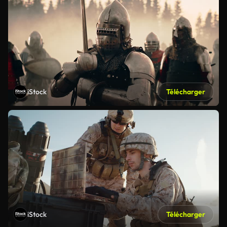
iStock
Télécharger
iStock
Télécharger