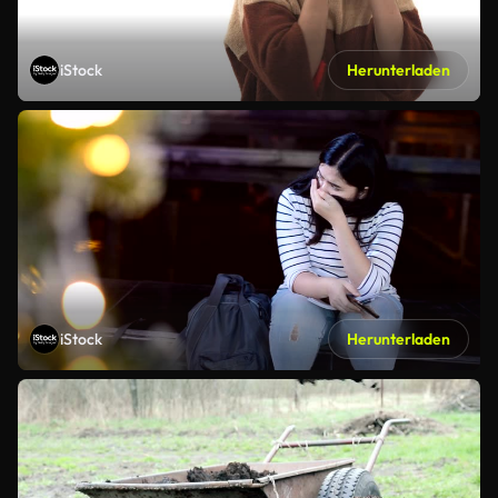
iStock
Herunterladen
iStock
Herunterladen