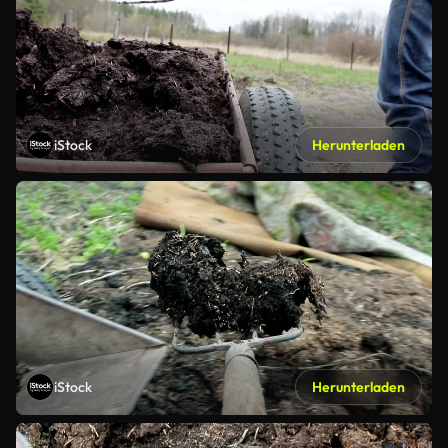
iStock
Herunterladen
iStock
Herunterladen