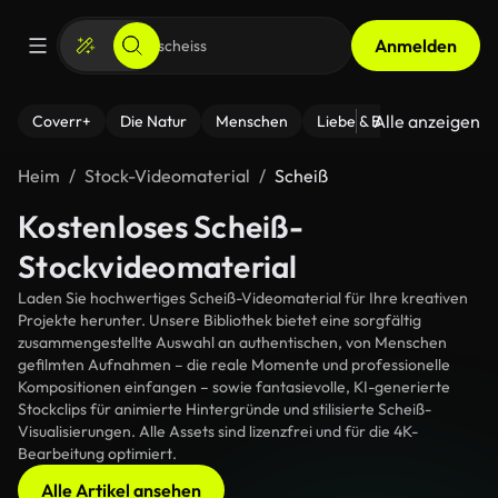
Anmelden
Alle anzeigen
Coverr+
Die Natur
Menschen
Liebe & Beziehungen
F
Heim
Stock-Videomaterial
Scheiß
Kostenloses Scheiß-
Stockvideomaterial
Laden Sie hochwertiges Scheiß-Videomaterial für Ihre kreativen
Projekte herunter. Unsere Bibliothek bietet eine sorgfältig
zusammengestellte Auswahl an authentischen, von Menschen
gefilmten Aufnahmen – die reale Momente und professionelle
Kompositionen einfangen – sowie fantasievolle, KI-generierte
Stockclips für animierte Hintergründe und stilisierte Scheiß-
Visualisierungen. Alle Assets sind lizenzfrei und für die 4K-
Bearbeitung optimiert.
Alle Artikel ansehen