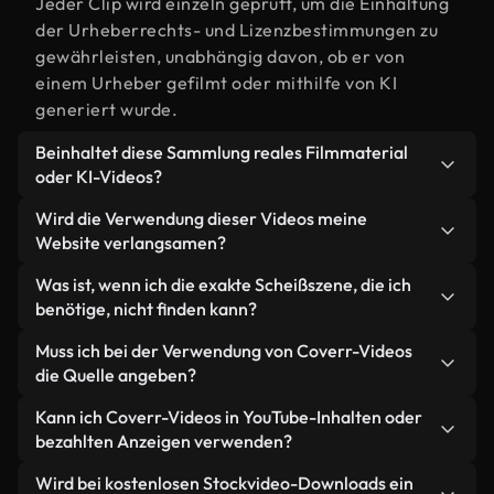
Jeder Clip wird einzeln geprüft, um die Einhaltung
der Urheberrechts- und Lizenzbestimmungen zu
gewährleisten, unabhängig davon, ob er von
einem Urheber gefilmt oder mithilfe von KI
generiert wurde.
Beinhaltet diese Sammlung reales Filmmaterial
oder KI-Videos?
Beides. Es handelt sich um eine Hybridbibliothek
Wird die Verwendung dieser Videos meine
aus realen, von Menschen aufgenommenen
Website verlangsamen?
Filmaufnahmen zum Thema Scheiß und KI-
Nicht, wenn Sie unsere optimierten Versionen
Was ist, wenn ich die exakte Scheißszene, die ich
generierten Videos. Jedes Video ist eindeutig
wählen. Wir bieten schlanke, webfähige Formate,
benötige, nicht finden kann?
beschriftet, sodass Sie immer wissen, was Sie
die für die Hintergrundverarbeitung entwickelt
verwenden.
Mit Coverr AI Studio erstellen Sie im
Muss ich bei der Verwendung von Coverr-Videos
wurden – so bleibt die Qualität hoch, während
Handumdrehen ein solches Video. Beschreiben Sie
die Quelle angeben?
gleichzeitig die Ladezeiten minimiert und
einfach die Szene – zum Beispiel "Scheiß bei
Kennzahlen wie LCP verbessert werden.
Eine Namensnennung ist nicht erforderlich. Alle
Kann ich Coverr-Videos in YouTube-Inhalten oder
Sonnenuntergang" – und das Studio generiert
Videos in unserer Stockbibliothek sind lizenzfrei
bezahlten Anzeigen verwenden?
innerhalb von Sekunden ein individuelles Video für
und können ohne Nennung des Urhebers
Sie, das unseren Lizenzbestimmungen entspricht.
Ja. Sämtliches Stockmaterial von Coverr darf in
Wird bei kostenlosen Stockvideo-Downloads ein
verwendet werden – wir freuen uns aber immer