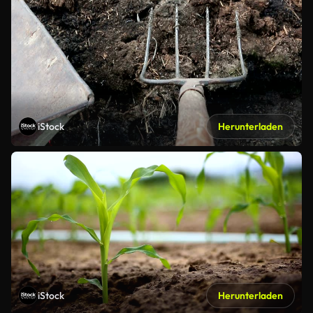
iStock
Herunterladen
iStock
Herunterladen