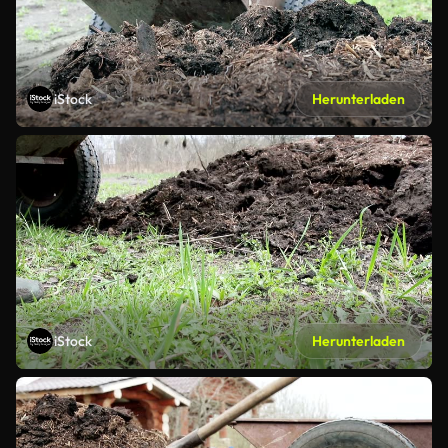
iStock
Herunterladen
iStock
Herunterladen