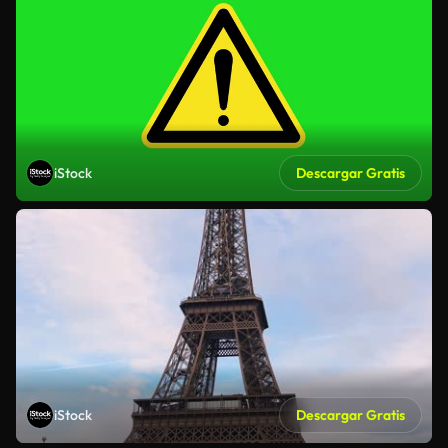
iStock
Descargar Gratis
iStock
Descargar Gratis