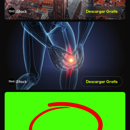
iStock
Descargar Gratis
iStock
Descargar Gratis