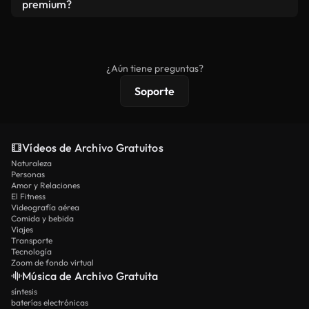
vídeos. Solo asegúrese de que el producto final no
premium?
se redistribuya como metraje de stock básico.
Los vídeos royalty-free incluyen derechos
comerciales estándar; el contenido premium
ofrece metraje exclusivo, resolución 4K y
¿Aún tiene preguntas?
protecciones de licencia extendidas.
Soporte
Vídeos de Archivo Gratuitos
Naturaleza
Personas
Amor y Relaciones
El Fitness
Videografía aérea
Comida y bebida
Viajes
Transporte
Tecnología
Zoom de fondo virtual
Música de Archivo Gratuita
síntesis
baterías electrónicas