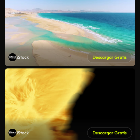
iStock
Descargar Gratis
iStock
Descargar Gratis