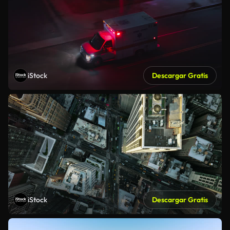
iStock
Descargar Gratis
iStock
Descargar Gratis