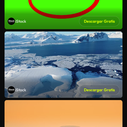
iStock
Descargar Gratis
iStock
Descargar Gratis