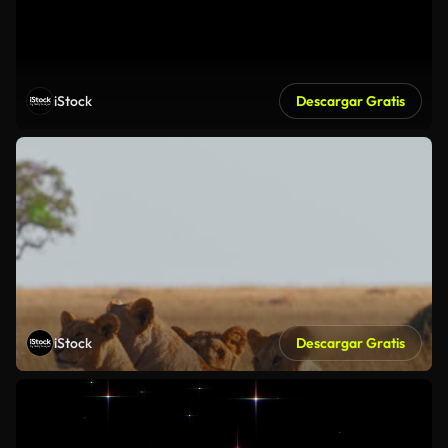
iStock
Descargar Gratis
iStock
Descargar Gratis