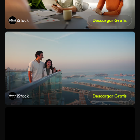
iStock
Descargar Gratis
iStock
Descargar Gratis