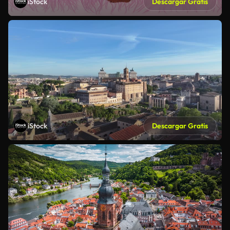
iStock
Descargar Gratis
iStock
Descargar Gratis