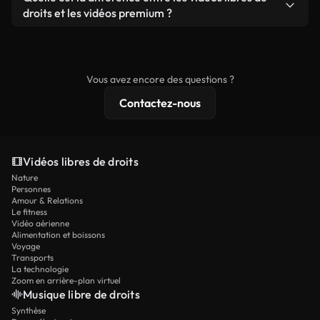
prêtes à l'emploi.
remixer nos vidéos. Assurez-vous simplement que
droits et les vidéos premium ?
le produit final respecte notre licence et ne soit
Les vidéos libres de droits incluent les droits
pas redistribué en tant que contenu libre de droits.
commerciaux, tandis que le contenu premium
comprend des séquences exclusives, une
Vous avez encore des questions ?
résolution 4K et des protections de licence
Contactez-nous
étendues.
Vidéos libres de droits
Nature
Personnes
Amour & Relations
Le fitness
Vidéo aérienne
Alimentation et boissons
Voyage
Transports
La technologie
Zoom en arrière-plan virtuel
Musique libre de droits
Synthèse