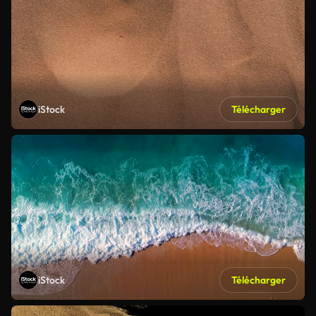
iStock
Télécharger
iStock
Télécharger