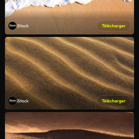
iStock
Télécharger
iStock
Télécharger