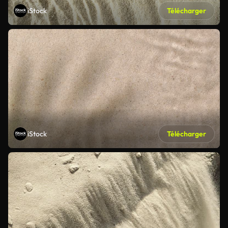
iStock
Télécharger
iStock
Télécharger