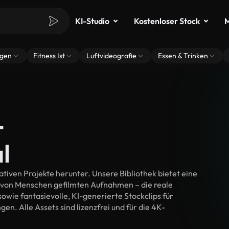
KI-Studio
Kostenloser Stock
M
ngen
Fitness Ist
Luftvideografie
Essen & Trinken
-
l
tiven Projekte herunter. Unsere Bibliothek bietet eine
 von Menschen gefilmten Aufnahmen – die reale
wie fantasievolle, KI-generierte Stockclips für
en. Alle Assets sind lizenzfrei und für die 4K-