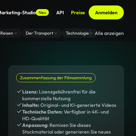
arketing-Studio
API
Preise
Anmelden
Neu
Alle anzeigen
Reisen
Der Transport
Technologie
Zoom Virtuelle H
Zusammenfassung der Filmsammlung
Lizenz:
Lizenzgebührenfrei für die
kommerzielle Nutzung
Inhalte:
Original- und KI-generierte Videos
Technische Daten:
Verfügbar in 4K- und
HD-Qualität
Anpassung:
Remixen Sie dieses
Stockmaterial oder generieren Sie neues