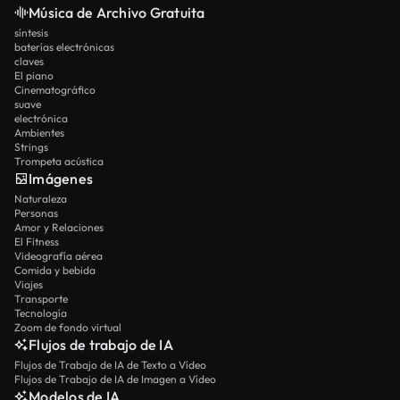
Música de Archivo Gratuita
síntesis
baterías electrónicas
claves
El piano
Cinematográfico
suave
electrónica
Ambientes
Strings
Trompeta acústica
Imágenes
Naturaleza
Personas
Amor y Relaciones
El Fitness
Videografía aérea
Comida y bebida
Viajes
Transporte
Tecnología
Zoom de fondo virtual
Flujos de trabajo de IA
Flujos de Trabajo de IA de Texto a Vídeo
Flujos de Trabajo de IA de Imagen a Vídeo
Modelos de IA