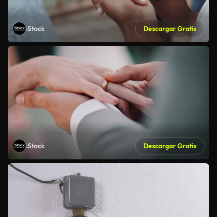
iStock
Descargar Gratis
iStock
Descargar Gratis