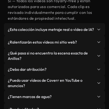
Sí — todos los vídeos son royalty-free y están
autorizados para uso comercial. Cada clip es
revisado individualmente para cumplir con los
estándares de propiedad intelectual.
¿Esta colección incluye metraje real o vídeo de IA?
Ambos. Es una biblioteca híbrida de metraje real
¿Ralentizarán estos vídeos mi sitio web?
relacionado con Anillos y vídeos generados por IA.
Todo está claramente etiquetado.
No si selecciona nuestras versiones optimizadas
¿Qué pasa si no encuentro la escena exacta de
para web, diseñadas específicamente para uso de
Anillos?
fondo y para mantener un rendimiento óptimo de
Puedes crear una al instante usando Coverr AI
métricas como LCP.
¿Debo dar atribución?
Studio. Describe la escena, como "Anillos al
atardecer", y la IA la generará en segundos
No es necesario. Todos los vídeos en nuestra
¿Puedo usar vídeos de Coverr en YouTube o
conforme a nuestros estándares.
biblioteca son royalty-free, aunque siempre se
anuncios?
agradece la mención.
Sí. Todo el metraje puede usarse en vídeos
¿Tienen marcas de agua?
monetizados y anuncios, siempre que no se
redistribuya el metraje en sí como producto
No. Ninguno de nuestros vídeos incluye marcas de