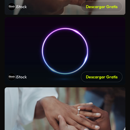
iStock
Descargar Gratis
iStock
Descargar Gratis