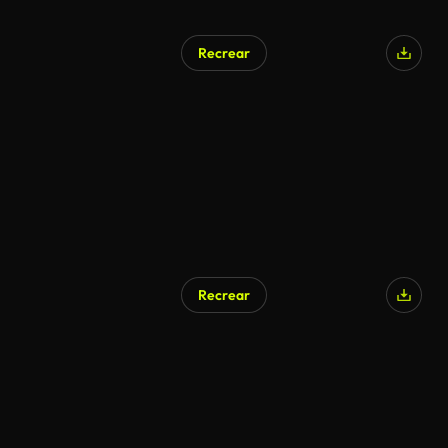
Recrear
Recrear