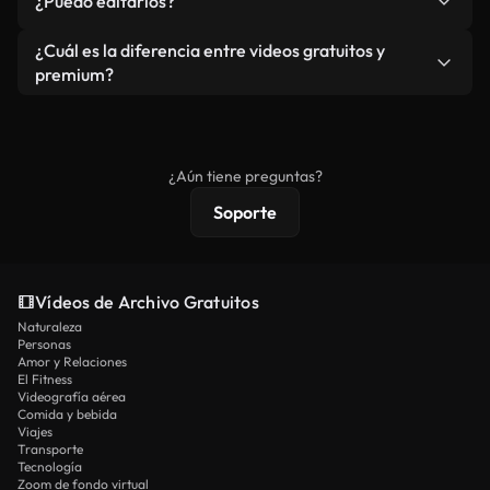
¿Puedo editarlos?
independiente.
agua. Obtendrá metraje limpio y listo para usar en
cada descarga.
Sí. Eres libre de recortar o mezclar nuestros
¿Cuál es la diferencia entre videos gratuitos y
vídeos. Solo asegúrese de que el producto final no
premium?
se redistribuya como metraje de stock básico.
Los vídeos royalty-free incluyen derechos
comerciales estándar; el contenido premium
ofrece metraje exclusivo, resolución 4K y
¿Aún tiene preguntas?
protecciones de licencia extendidas.
Soporte
Vídeos de Archivo Gratuitos
Naturaleza
Personas
Amor y Relaciones
El Fitness
Videografía aérea
Comida y bebida
Viajes
Transporte
Tecnología
Zoom de fondo virtual