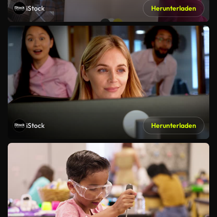
iStock
Herunterladen
iStock
Herunterladen