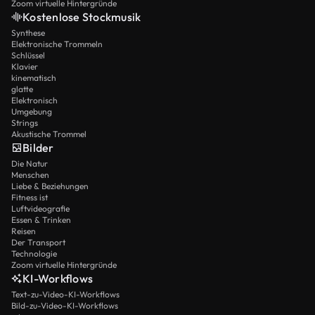
Zoom virtuelle Hintergründe
Kostenlose Stockmusik
Synthese
Elektronische Trommeln
Schlüssel
Klavier
kinematisch
glatte
Elektronisch
Umgebung
Strings
Akustische Trommel
Bilder
Die Natur
Menschen
Liebe & Beziehungen
Fitness ist
Luftvideografie
Essen & Trinken
Reisen
Der Transport
Technologie
Zoom virtuelle Hintergründe
KI-Workflows
Text-zu-Video-KI-Workflows
Bild-zu-Video-KI-Workflows