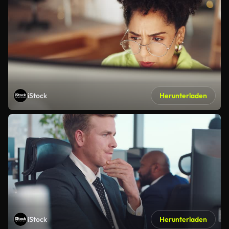
iStock
Herunterladen
iStock
Herunterladen