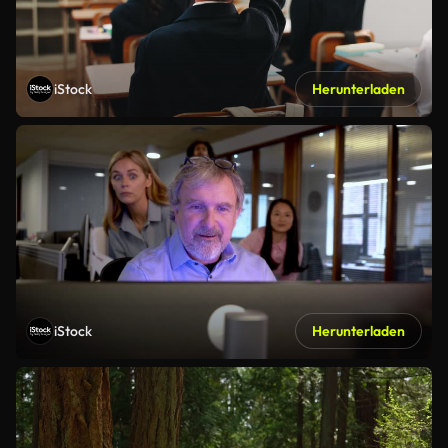
iStock
Herunterladen
iStock
Herunterladen