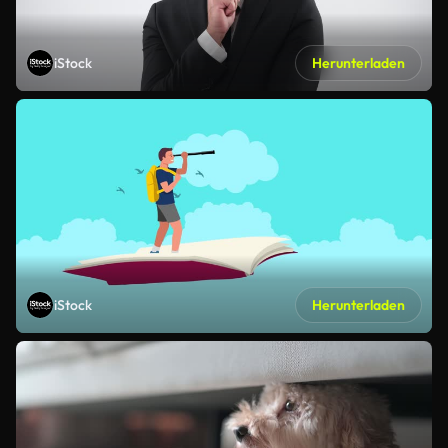
iStock
Herunterladen
iStock
Herunterladen