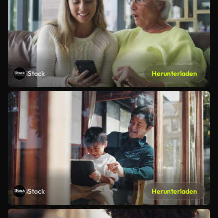
iStock
Herunterladen
iStock
Herunterladen