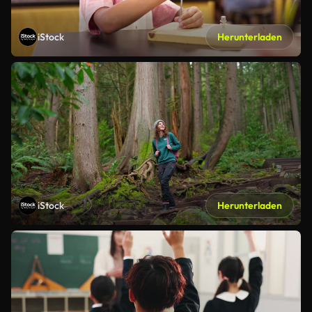
iStock
Herunterladen
iStock
Herunterladen