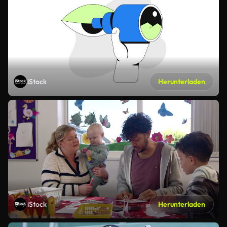
iStock
Herunterladen
iStock
Herunterladen