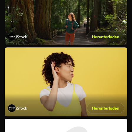
iStock
Herunterladen
iStock
Herunterladen