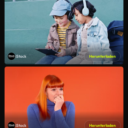
iStock
Herunterladen
iStock
Herunterladen