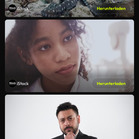
iStock
Herunterladen
iStock
Herunterladen