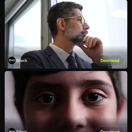
iStock
Download
iStock
Download