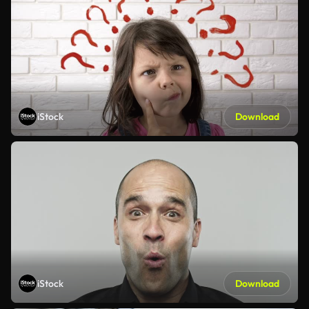
iStock
Download
iStock
Download