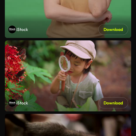
iStock
Download
iStock
Download