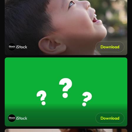
iStock
Download
iStock
Download