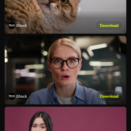
iStock
Download
iStock
Download