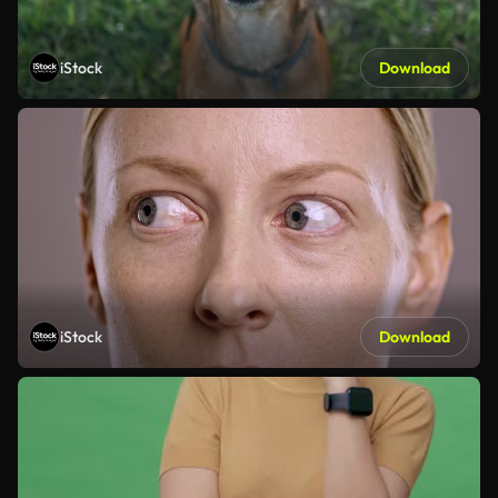
iStock
Download
iStock
Download