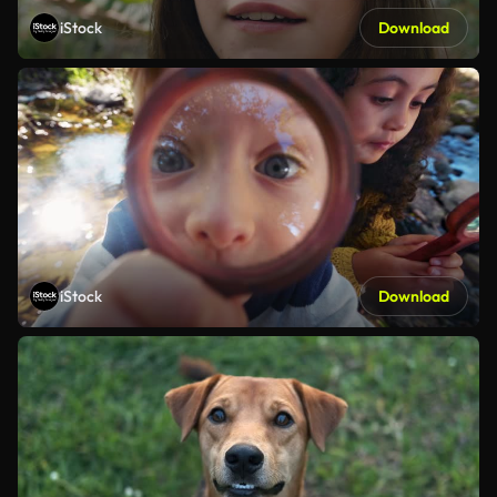
iStock
Download
iStock
Download