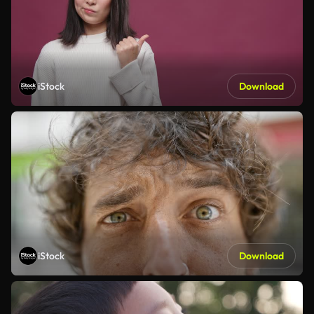
iStock
Download
iStock
Download