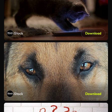
iStock
Download
iStock
Download