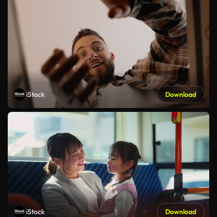
iStock
Download
iStock
Download