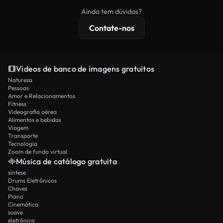
imagens exclusivas, resolução 4K e proteções de
Ainda tem dúvidas?
licenciamento estendidas.
Contate-nos
Vídeos de banco de imagens gratuitos
Natureza
Pessoas
Amor e Relacionamentos
Fitness
Videografia aérea
Alimentos e bebidas
Viagem
Transporte
Tecnologia
Zoom de fundo virtual
Música de catálogo gratuita
síntese
Drums Eletrônicos
Chaves
Piano
Cinemática
suave
eletrônico