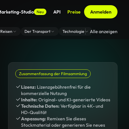
arketing-Studio
API
Preise
Anmelden
Neu
Alle anzeigen
Reisen
Der Transport
Technologie
Zoom Virtuelle H
Zusammenfassung der Filmsammlung
Lizenz:
Lizenzgebührenfrei für die
kommerzielle Nutzung
Inhalte:
Original- und KI-generierte Videos
Technische Daten:
Verfügbar in 4K- und
HD-Qualität
Anpassung:
Remixen Sie dieses
Stockmaterial oder generieren Sie neues