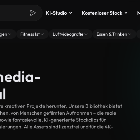
KI-Studio
Kostenloser Stock
M
ngen
Fitness Ist
Luftvideografie
Essen & Trinken
media-
l
 kreativen Projekte herunter. Unsere Bibliothek bietet
chen, von Menschen gefilmten Aufnahmen – die reale
wie fantasievolle, KI-generierte Stockclips für
ierungen. Alle Assets sind lizenzfrei und für die 4K-