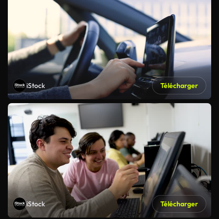
iStock
Télécharger
iStock
Télécharger