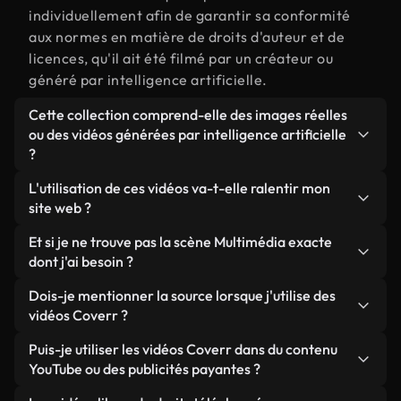
individuellement afin de garantir sa conformité
aux normes en matière de droits d'auteur et de
licences, qu'il ait été filmé par un créateur ou
généré par intelligence artificielle.
Cette collection comprend-elle des images réelles
ou des vidéos générées par intelligence artificielle
?
Les deux. Il s'agit d'une bibliothèque hybride
L'utilisation de ces vidéos va-t-elle ralentir mon
composée de véritables images filmées par des
site web ?
humains et liées à Multimédia, ainsi que de vidéos
Sauf si vous choisissez nos versions optimisées.
Et si je ne trouve pas la scène Multimédia exacte
générées par IA. Chaque vidéo est clairement
Nous proposons des formats légers, prêts pour le
dont j'ai besoin ?
identifiée afin que vous sachiez toujours ce que
web et conçus pour une utilisation en arrière-plan :
vous utilisez.
Vous pouvez en créer une instantanément avec
Dois-je mentionner la source lorsque j'utilise des
ils conservent une qualité élevée tout en
Coverr AI Studio. Il vous suffit de décrire la scène,
vidéos Coverr ?
minimisant les temps de chargement et en
par exemple « Multimédia au coucher du soleil », et
améliorant des indicateurs comme le LCP.
Aucune attribution n'est requise. Toutes les vidéos
Puis-je utiliser les vidéos Coverr dans du contenu
le Studio générera en quelques secondes une vidéo
de notre bibliothèque sont libres de droits et
YouTube ou des publicités payantes ?
personnalisée conforme à nos normes de licence.
peuvent être utilisées sans mentionner l'auteur,
Oui. Toutes les séquences vidéo de Coverr peuvent