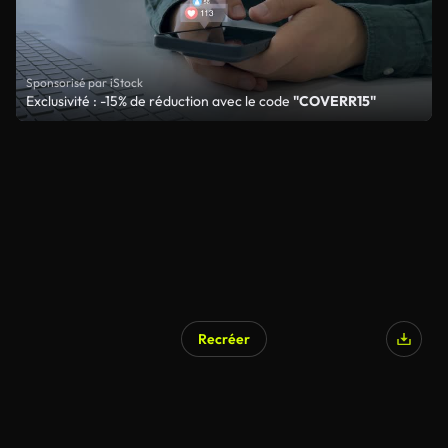
Sponsorisé par iStock
Exclusivité : -15% de réduction avec le code
"COVERR15"
Recréer