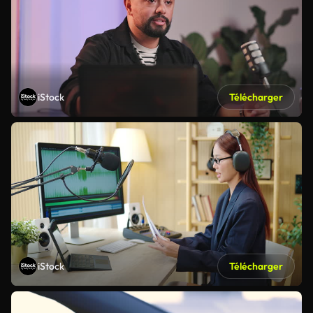
iStock
Télécharger
iStock
Télécharger