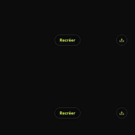
Recréer
Recréer