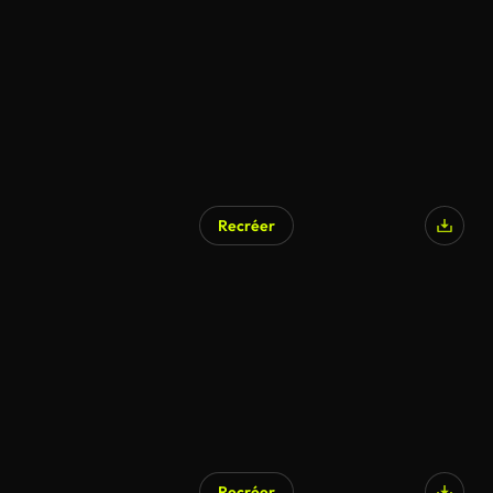
Recréer
Recréer