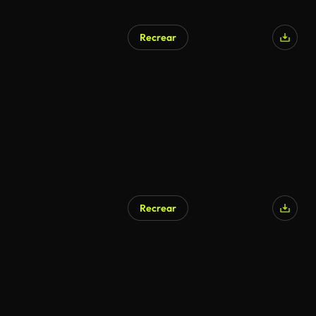
Recrear
Recrear