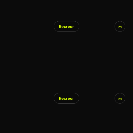
Recrear
Recrear