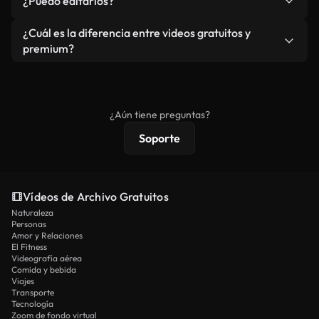
¿Puedo editarlos?
independiente.
agua. Obtendrá metraje limpio y listo para usar en
cada descarga.
Sí. Eres libre de recortar o mezclar nuestros
¿Cuál es la diferencia entre videos gratuitos y
vídeos. Solo asegúrese de que el producto final no
premium?
se redistribuya como metraje de stock básico.
Los vídeos royalty-free incluyen derechos
comerciales estándar; el contenido premium
ofrece metraje exclusivo, resolución 4K y
¿Aún tiene preguntas?
protecciones de licencia extendidas.
Soporte
Vídeos de Archivo Gratuitos
Naturaleza
Personas
Amor y Relaciones
El Fitness
Videografía aérea
Comida y bebida
Viajes
Transporte
Tecnología
Zoom de fondo virtual