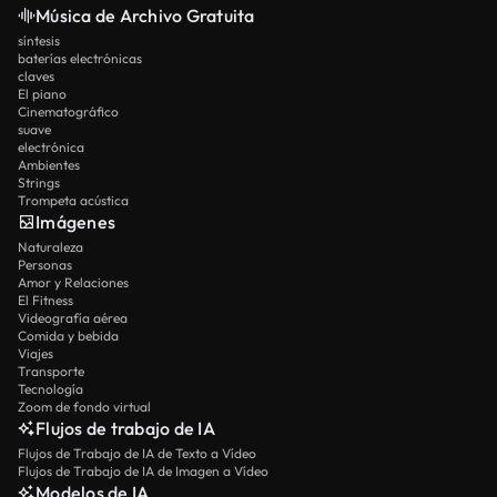
Música de Archivo Gratuita
síntesis
baterías electrónicas
claves
El piano
Cinematográfico
suave
electrónica
Ambientes
Strings
Trompeta acústica
Imágenes
Naturaleza
Personas
Amor y Relaciones
El Fitness
Videografía aérea
Comida y bebida
Viajes
Transporte
Tecnología
Zoom de fondo virtual
Flujos de trabajo de IA
Flujos de Trabajo de IA de Texto a Vídeo
Flujos de Trabajo de IA de Imagen a Vídeo
Modelos de IA