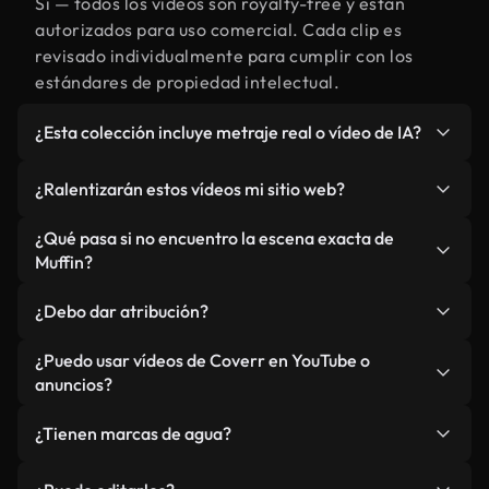
Sí — todos los vídeos son royalty-free y están
autorizados para uso comercial. Cada clip es
revisado individualmente para cumplir con los
estándares de propiedad intelectual.
¿Esta colección incluye metraje real o vídeo de IA?
Ambos. Es una biblioteca híbrida de metraje real
¿Ralentizarán estos vídeos mi sitio web?
relacionado con Muffin y vídeos generados por IA.
Todo está claramente etiquetado.
No si selecciona nuestras versiones optimizadas
¿Qué pasa si no encuentro la escena exacta de
para web, diseñadas específicamente para uso de
Muffin?
fondo y para mantener un rendimiento óptimo de
Puedes crear una al instante usando Coverr AI
métricas como LCP.
¿Debo dar atribución?
Studio. Describe la escena, como "Muffin al
atardecer", y la IA la generará en segundos
No es necesario. Todos los vídeos en nuestra
¿Puedo usar vídeos de Coverr en YouTube o
conforme a nuestros estándares.
biblioteca son royalty-free, aunque siempre se
anuncios?
agradece la mención.
Sí. Todo el metraje puede usarse en vídeos
¿Tienen marcas de agua?
monetizados y anuncios, siempre que no se
redistribuya el metraje en sí como producto
No. Ninguno de nuestros vídeos incluye marcas de