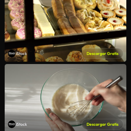
iStock
Descargar Gratis
iStock
Descargar Gratis