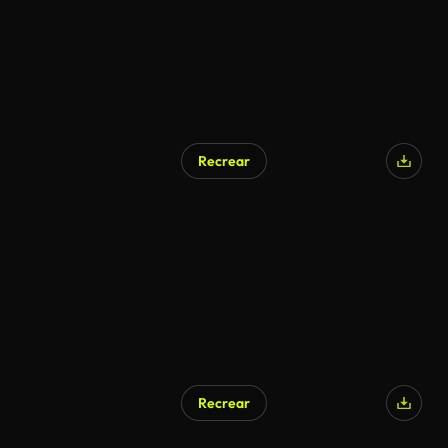
Recrear
Recrear