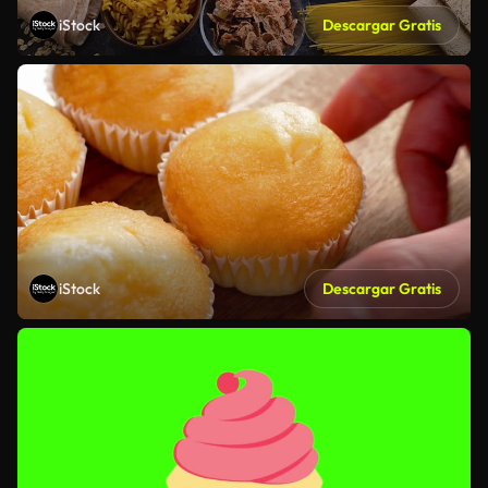
iStock
Descargar Gratis
iStock
Descargar Gratis