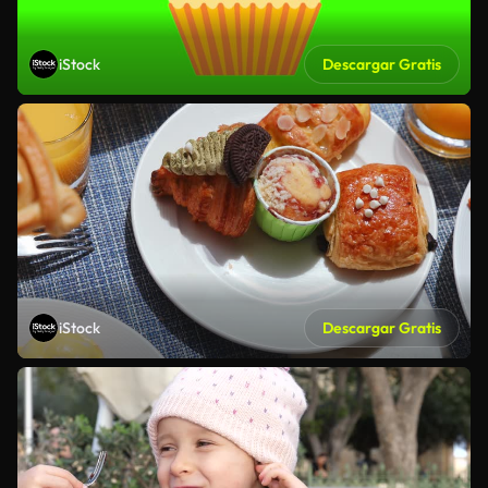
iStock
Descargar Gratis
iStock
Descargar Gratis