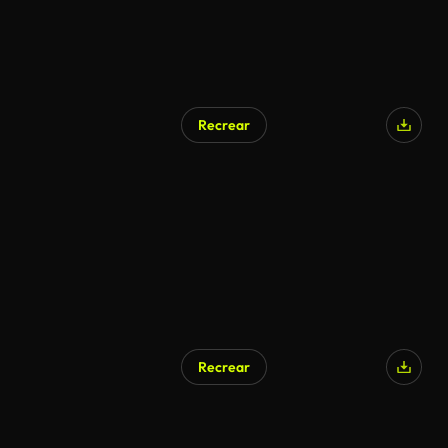
Recrear
Recrear