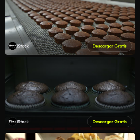
iStock
Descargar Gratis
iStock
Descargar Gratis