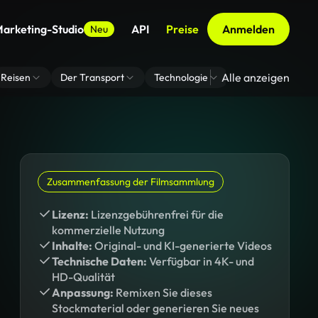
arketing-Studio
API
Preise
Anmelden
Neu
Alle anzeigen
Reisen
Der Transport
Technologie
Zoom Virtuelle H
Zusammenfassung der Filmsammlung
Lizenz:
Lizenzgebührenfrei für die
kommerzielle Nutzung
Inhalte:
Original- und KI-generierte Videos
Technische Daten:
Verfügbar in 4K- und
HD-Qualität
Anpassung:
Remixen Sie dieses
Stockmaterial oder generieren Sie neues