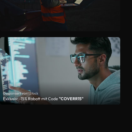
Gesponsert von iStock
Exklusiv: -15% Rabatt mit Code
"COVERR15"