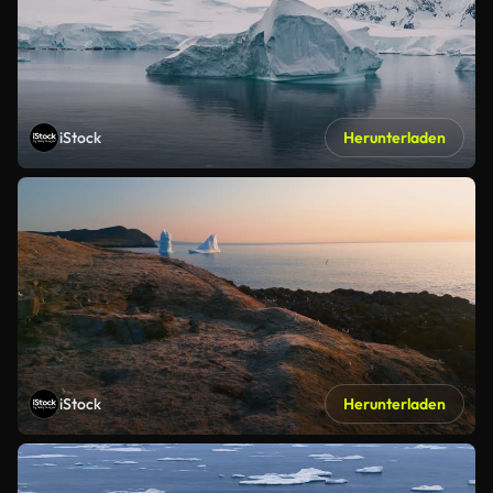
iStock
Herunterladen
iStock
Herunterladen