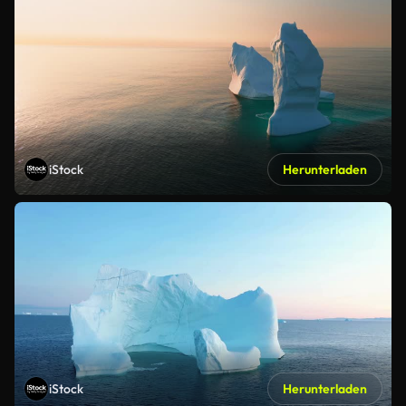
iStock
Herunterladen
iStock
Herunterladen