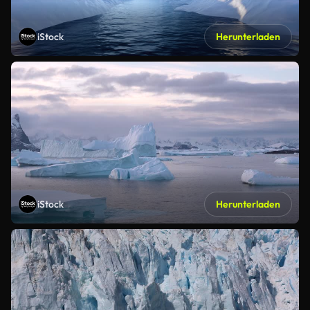
iStock
Herunterladen
iStock
Herunterladen