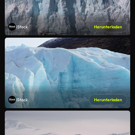
iStock
Herunterladen
iStock
Herunterladen