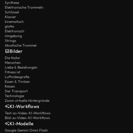
Synthese
Elektronische Trommeln
Schlüssel
Klavier
kinematisch
glatte
Elektronisch
Umgebung
Strings
Akustische Trommel
Bilder
Die Natur
Menschen
Liebe & Beziehungen
Fitness ist
Luftvideografie
Essen & Trinken
Reisen
Der Transport
Technologie
Zoom virtuelle Hintergründe
KI-Workflows
Text-zu-Video-KI-Workflows
Bild-zu-Video-KI-Workflows
KI-Modelle
Google Gemini Omni Flash