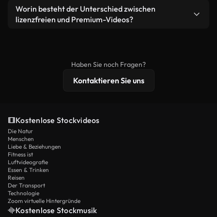
weiterverbreiten.
Ja. Sie dürfen unsere Videos gerne kürzen,
Worin besteht der Unterschied zwischen
Videomaterial.
bearbeiten oder neu zusammenstellen. Achten Sie
lizenzfreien und Premium-Videos?
nur darauf, dass das Endprodukt unserer Lizenz
Lizenzfreie Videos beinhalten kommerzielle
entspricht und nicht als ungeschnittenes
Nutzungsrechte, während Premium-Inhalte
Stockmaterial weiterverbreitet wird.
exklusives Filmmaterial, 4K-Auflösung und
Haben Sie noch Fragen?
erweiterten Lizenzschutz bieten.
Kontaktieren Sie uns
Kostenlose Stockvideos
Die Natur
Menschen
Liebe & Beziehungen
Fitness ist
Luftvideografie
Essen & Trinken
Reisen
Der Transport
Technologie
Zoom virtuelle Hintergründe
Kostenlose Stockmusik