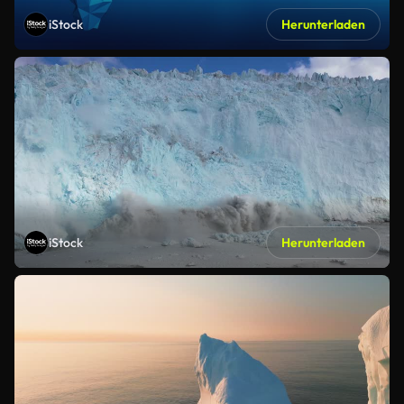
iStock
Herunterladen
iStock
Herunterladen