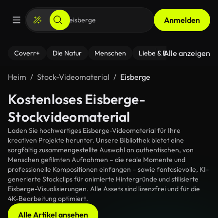
Anmelden
Alle anzeigen
Coverr+
Die Natur
Menschen
Liebe & Beziehungen
F
Heim
Stock-Videomaterial
Eisberge
Kostenloses Eisberge-
Stockvideomaterial
Laden Sie hochwertiges Eisberge-Videomaterial für Ihre
kreativen Projekte herunter. Unsere Bibliothek bietet eine
sorgfältig zusammengestellte Auswahl an authentischen, von
Menschen gefilmten Aufnahmen – die reale Momente und
professionelle Kompositionen einfangen – sowie fantasievolle, KI-
generierte Stockclips für animierte Hintergründe und stilisierte
Eisberge-Visualisierungen. Alle Assets sind lizenzfrei und für die
4K-Bearbeitung optimiert.
Alle Artikel ansehen