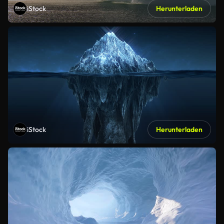
iStock
Herunterladen
iStock
Herunterladen