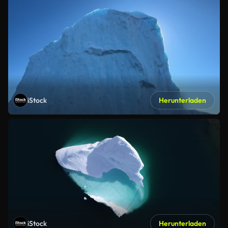
iStock
Herunterladen
iStock
Herunterladen