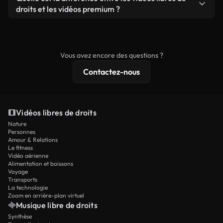
prêtes à l'emploi.
remixer nos vidéos. Assurez-vous simplement que
droits et les vidéos premium ?
le produit final respecte notre licence et ne soit
Les vidéos libres de droits incluent les droits
pas redistribué en tant que contenu libre de droits.
commerciaux, tandis que le contenu premium
comprend des séquences exclusives, une
Vous avez encore des questions ?
résolution 4K et des protections de licence
Contactez-nous
étendues.
Vidéos libres de droits
Nature
Personnes
Amour & Relations
Le fitness
Vidéo aérienne
Alimentation et boissons
Voyage
Transports
La technologie
Zoom en arrière-plan virtuel
Musique libre de droits
Synthèse