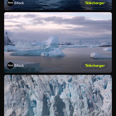
iStock
Télécharger
iStock
Télécharger