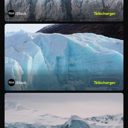
iStock
Télécharger
iStock
Télécharger