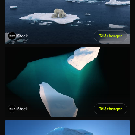
iStock
Télécharger
iStock
Télécharger