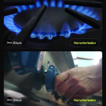
iStock
Herunterladen
iStock
Herunterladen