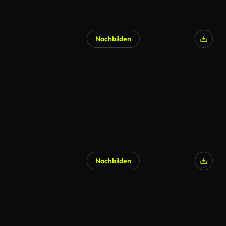
Nachbilden
Nachbilden