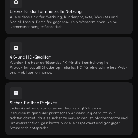
Lizenz für die kommerzielle Nutzung
Alle Videos sind für Werbung, Kundenprojekte, Websites und
Social-Media-Posts freigegeben. Kein Wasserzeichen, keine
Namensnennung erforderlich.
4K- und HD-Qualität
Wählen Sie hochauflösendes 4K für die Bearbeitung in
Produktionsqualität oder optimiertes HD für eine schnellere Web-
und Mobilperformance.
Sicher für Ihre Projekte
Jedes Asset wird von unserem Team sorgfältig unter
Berücksichtigung der praktischen Anwendung geprüft. Wir
achten darauf, dass es sicher zu verwenden ist, Markenrechte und
urheberrechtlich geschützte Modelle respektiert und gängigen
Standards entspricht.