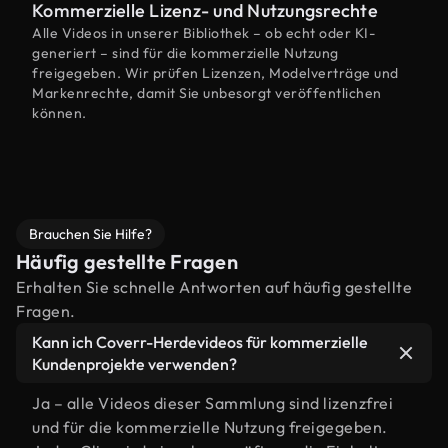
Kommerzielle Lizenz- und Nutzungsrechte
Alle Videos in unserer Bibliothek – ob echt oder KI-
generiert – sind für die kommerzielle Nutzung
freigegeben. Wir prüfen Lizenzen, Modelverträge und
Markenrechte, damit Sie unbesorgt veröffentlichen
können.
Brauchen Sie Hilfe?
Häufig gestellte Fragen
Erhalten Sie schnelle Antworten auf häufig gestellte
Fragen.
Kann ich Coverr-Herdevideos für kommerzielle
Kundenprojekte verwenden?
Ja – alle Videos dieser Sammlung sind lizenzfrei
und für die kommerzielle Nutzung freigegeben.