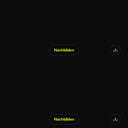
Nachbilden
Nachbilden