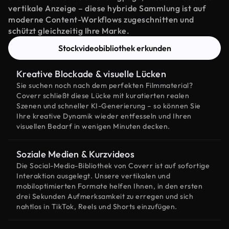
vertikale Anzeige – diese hybride Sammlung ist auf
moderne Content-Workflows zugeschnitten und
schützt gleichzeitig Ihre Marke.
Stockvideobibliothek erkunden
Kreative Blockade & visuelle Lücken
Sie suchen noch nach dem perfekten Filmmaterial?
Coverr schließt diese Lücke mit kuratierten realen
Szenen und schneller KI-Generierung – so können Sie
Ihre kreative Dynamik wieder entfesseln und Ihren
visuellen Bedarf in wenigen Minuten decken.
Soziale Medien & Kurzvideos
Die Social-Media-Bibliothek von Coverr ist auf sofortige
Interaktion ausgelegt. Unsere vertikalen und
mobiloptimierten Formate helfen Ihnen, in den ersten
drei Sekunden Aufmerksamkeit zu erregen und sich
nahtlos in TikTok, Reels und Shorts einzufügen.