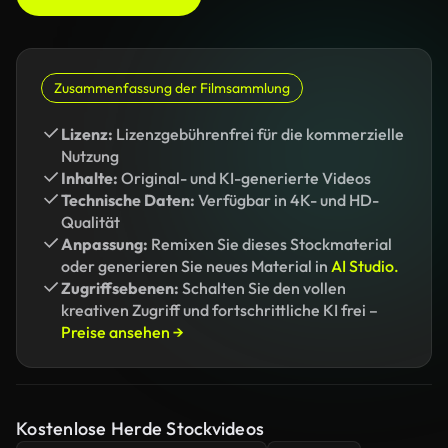
Zusammenfassung der Filmsammlung
Lizenz:
Lizenzgebührenfrei für die kommerzielle
Nutzung
Inhalte:
Original- und KI-generierte Videos
Technische Daten:
Verfügbar in 4K- und HD-
Qualität
Anpassung:
Remixen Sie dieses Stockmaterial
oder generieren Sie neues Material in
AI Studio.
Zugriffsebenen:
Schalten Sie den vollen
kreativen Zugriff und fortschrittliche KI frei –
Preise ansehen →
Kostenlose Herde Stockvideos