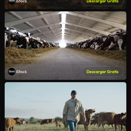
iStock
Descargar Gratis
iStock
Descargar Gratis