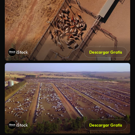
iStock
Descargar Gratis
iStock
Descargar Gratis