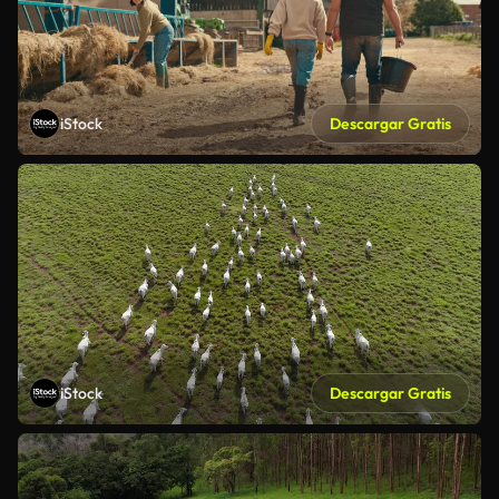
iStock
Descargar Gratis
iStock
Descargar Gratis