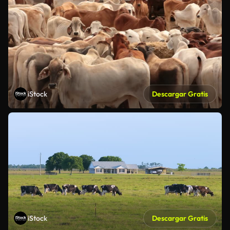
iStock
Descargar Gratis
iStock
Descargar Gratis