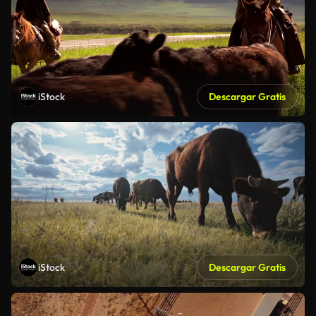
iStock
Descargar Gratis
iStock
Descargar Gratis