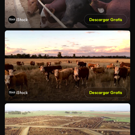
iStock
Descargar Gratis
iStock
Descargar Gratis