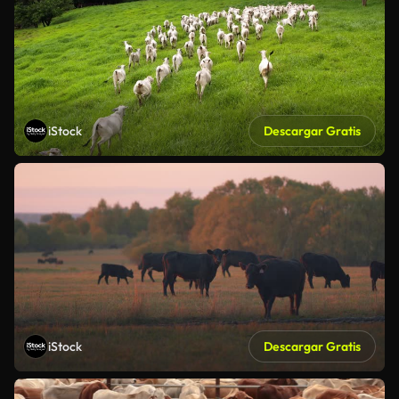
iStock
Descargar Gratis
iStock
Descargar Gratis