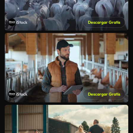
iStock
Descargar Gratis
iStock
Descargar Gratis