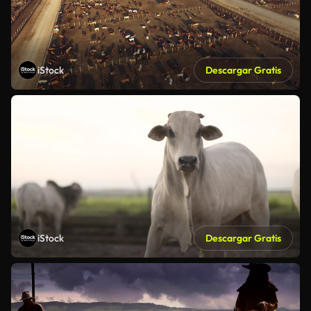
iStock
Descargar Gratis
iStock
Descargar Gratis