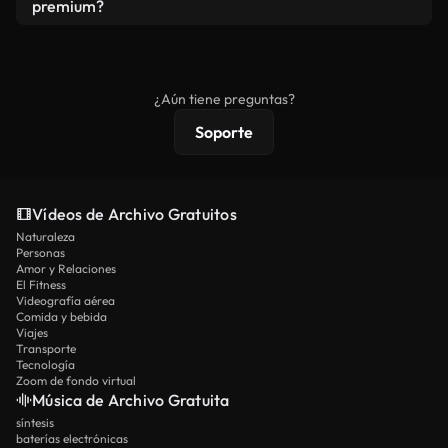
vídeos. Solo asegúrese de que el producto final no
premium?
se redistribuya como metraje de stock básico.
Los vídeos royalty-free incluyen derechos
comerciales estándar; el contenido premium
ofrece metraje exclusivo, resolución 4K y
¿Aún tiene preguntas?
protecciones de licencia extendidas.
Soporte
Vídeos de Archivo Gratuitos
Naturaleza
Personas
Amor y Relaciones
El Fitness
Videografía aérea
Comida y bebida
Viajes
Transporte
Tecnología
Zoom de fondo virtual
Música de Archivo Gratuita
síntesis
baterías electrónicas