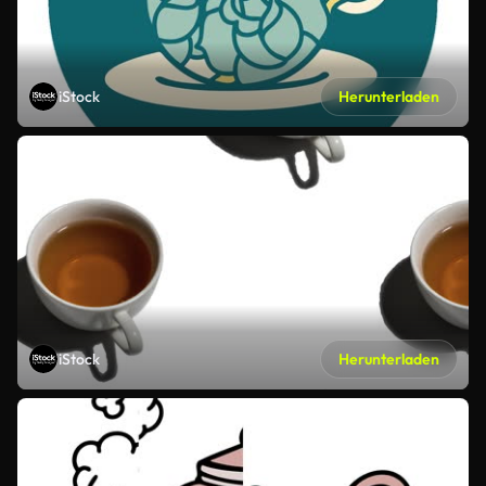
iStock
Herunterladen
iStock
Herunterladen