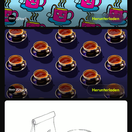
iStock
Herunterladen
iStock
Herunterladen