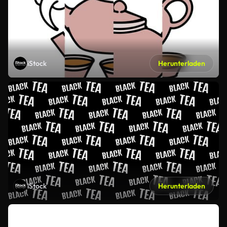
iStock
Herunterladen
iStock
Herunterladen