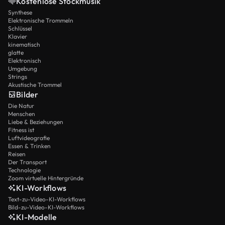
Kostenlose Stockmusik
Synthese
Elektronische Trommeln
Schlüssel
Klavier
kinematisch
glatte
Elektronisch
Umgebung
Strings
Akustische Trommel
Bilder
Die Natur
Menschen
Liebe & Beziehungen
Fitness ist
Luftvideografie
Essen & Trinken
Reisen
Der Transport
Technologie
Zoom virtuelle Hintergründe
KI-Workflows
Text-zu-Video-KI-Workflows
Bild-zu-Video-KI-Workflows
KI-Modelle