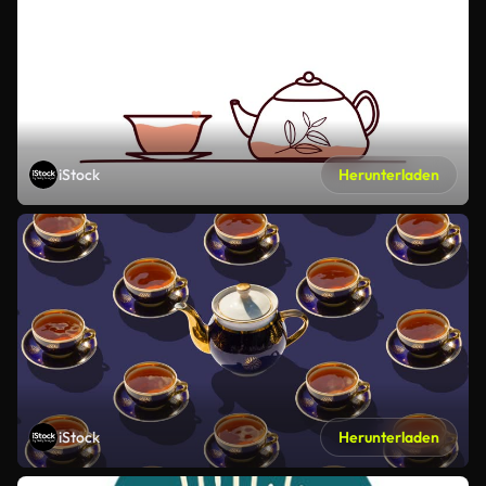
iStock
Herunterladen
iStock
Herunterladen