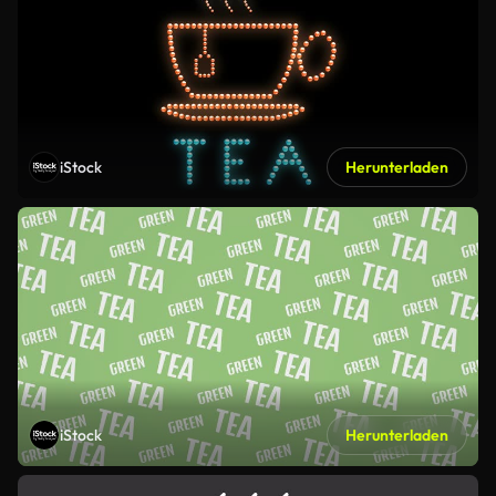
iStock
Herunterladen
iStock
Herunterladen