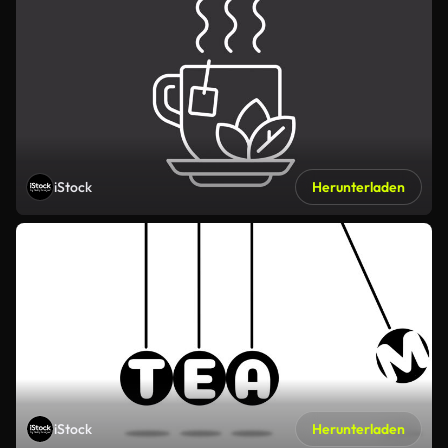
iStock
Herunterladen
iStock
Herunterladen