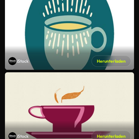
iStock
Herunterladen
iStock
Herunterladen