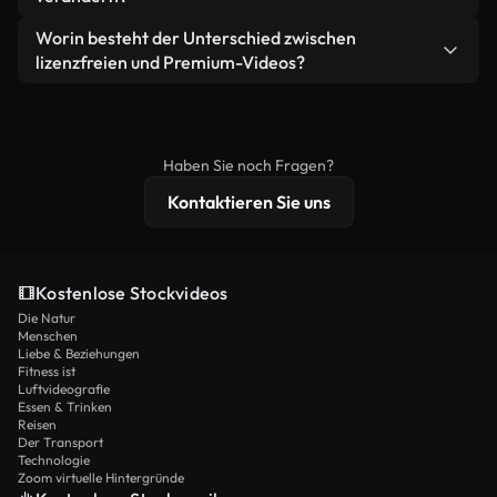
eigenständiges Produkt weiterverkaufen oder
Sie erhalten sauberes, sofort einsatzbereites
weiterverbreiten.
Ja. Sie dürfen unsere Videos gerne kürzen,
Worin besteht der Unterschied zwischen
Videomaterial.
bearbeiten oder neu zusammenstellen. Achten Sie
lizenzfreien und Premium-Videos?
nur darauf, dass das Endprodukt unserer Lizenz
Lizenzfreie Videos beinhalten kommerzielle
entspricht und nicht als ungeschnittenes
Nutzungsrechte, während Premium-Inhalte
Stockmaterial weiterverbreitet wird.
exklusives Filmmaterial, 4K-Auflösung und
Haben Sie noch Fragen?
erweiterten Lizenzschutz bieten.
Kontaktieren Sie uns
Kostenlose Stockvideos
Die Natur
Menschen
Liebe & Beziehungen
Fitness ist
Luftvideografie
Essen & Trinken
Reisen
Der Transport
Technologie
Zoom virtuelle Hintergründe