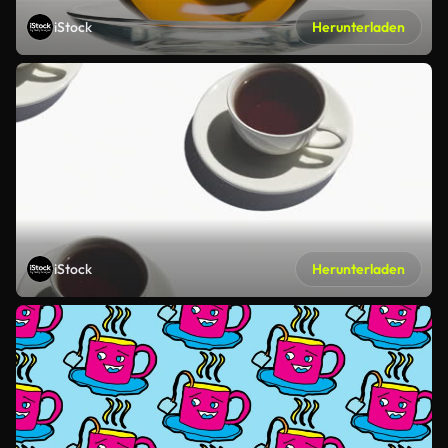
iStock
Herunterladen
iStock
Herunterladen