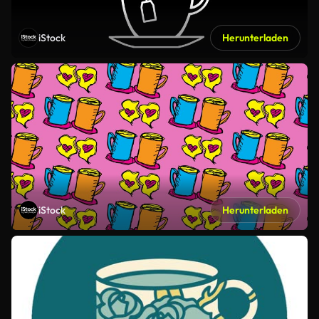
iStock
Herunterladen
iStock
Herunterladen