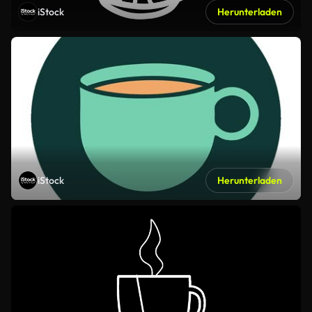
iStock
Herunterladen
iStock
Herunterladen