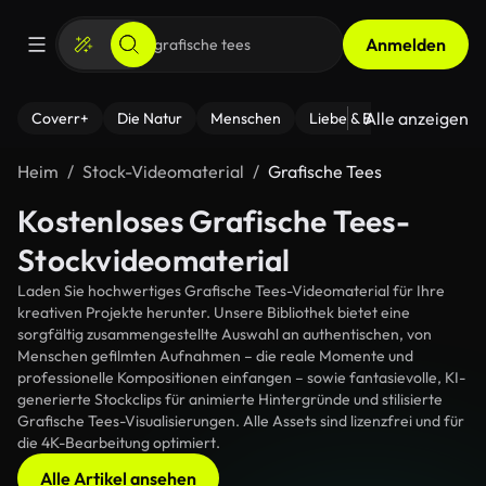
Anmelden
Alle anzeigen
Coverr+
Die Natur
Menschen
Liebe & Beziehungen
F
Heim
Stock-Videomaterial
Grafische Tees
Kostenloses Grafische Tees-
Stockvideomaterial
Laden Sie hochwertiges Grafische Tees-Videomaterial für Ihre
kreativen Projekte herunter. Unsere Bibliothek bietet eine
sorgfältig zusammengestellte Auswahl an authentischen, von
Menschen gefilmten Aufnahmen – die reale Momente und
professionelle Kompositionen einfangen – sowie fantasievolle, KI-
generierte Stockclips für animierte Hintergründe und stilisierte
Grafische Tees-Visualisierungen. Alle Assets sind lizenzfrei und für
die 4K-Bearbeitung optimiert.
Alle Artikel ansehen