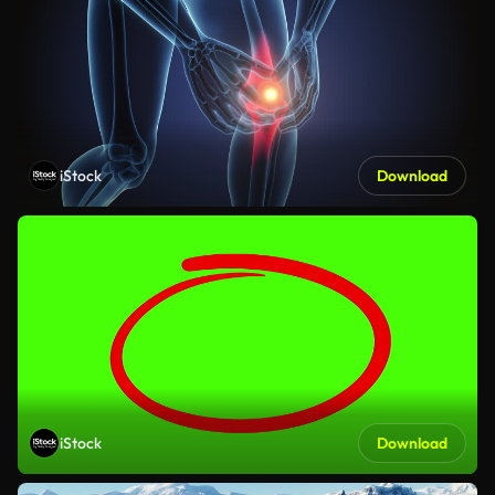
iStock
Download
iStock
Download