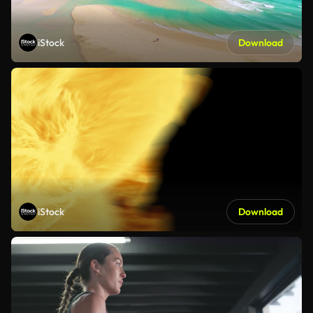
iStock
Download
iStock
Download