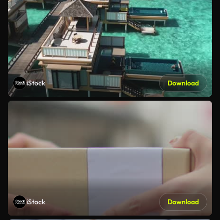
iStock
Download
iStock
Download