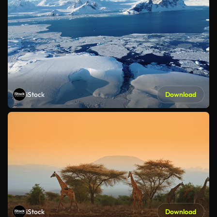
iStock
Download
iStock
Download