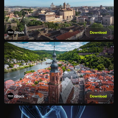
iStock
Download
iStock
Download