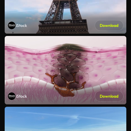
iStock
Download
iStock
Download