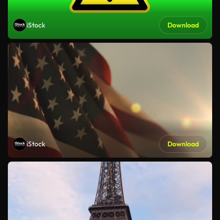
iStock
Download
iStock
Download