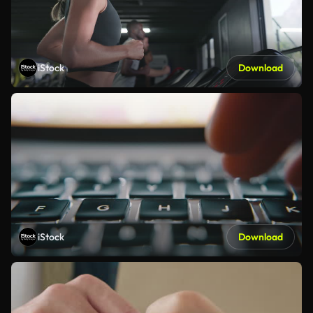
iStock
Download
iStock
Download