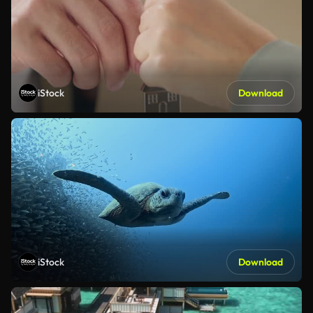
iStock
Download
iStock
Download