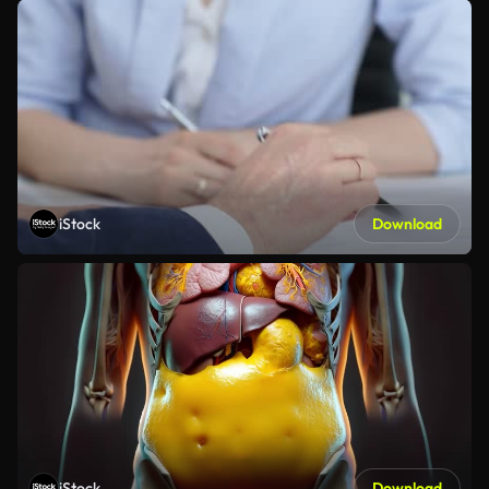
iStock
Download
iStock
Download