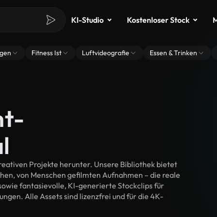
KI-Studio
Kostenloser Stock
M
ngen
Fitness Ist
Luftvideografie
Essen & Trinken
ht-
l
eativen Projekte herunter. Unsere Bibliothek bietet
chen, von Menschen gefilmten Aufnahmen – die reale
wie fantasievolle, KI-generierte Stockclips für
ngen. Alle Assets sind lizenzfrei und für die 4K-