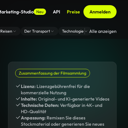
arketing-Studio
API
Preise
Anmelden
Neu
Alle anzeigen
Reisen
Der Transport
Technologie
Zoom Virtuelle H
Zusammenfassung der Filmsammlung
Lizenz:
Lizenzgebührenfrei für die
kommerzielle Nutzung
Inhalte:
Original- und KI-generierte Videos
Technische Daten:
Verfügbar in 4K- und
HD-Qualität
Anpassung:
Remixen Sie dieses
Stockmaterial oder generieren Sie neues