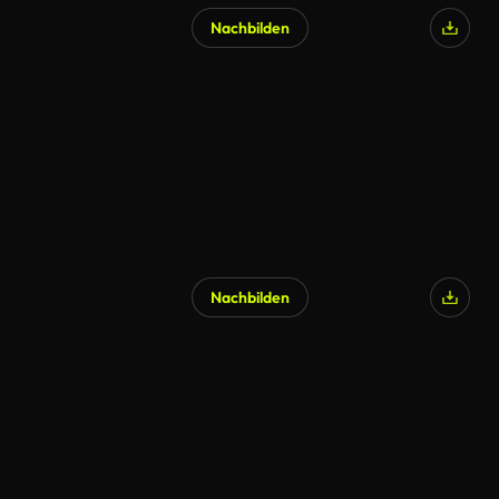
Nachbilden
Nachbilden