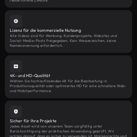
redaktionelle Zwecke.
Lizenz für die kommerzielle Nutzung
Alle Videos sind für Werbung, Kundenprojekte, Websites und
Social-Media-Posts freigegeben. Kein Wasserzeichen, keine
Namensnennung erforderlich.
4K- und HD-Qualität
Wählen Sie hochauflösendes 4K für die Bearbeitung in
Produktionsqualität oder optimiertes HD für eine schnellere Web-
und Mobilperformance.
Sicher für Ihre Projekte
Jedes Asset wird von unserem Team sorgfältig unter
Berücksichtigung der praktischen Anwendung geprüft. Wir
achten darauf, dass es sicher zu verwenden ist, Markenrechte und