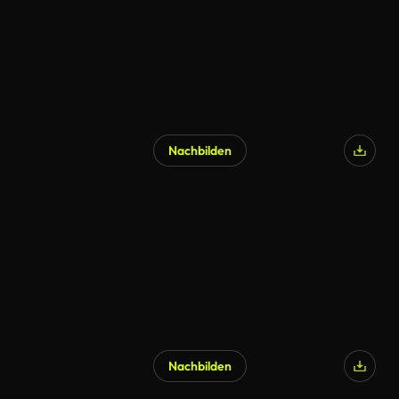
Nachbilden
Nachbilden