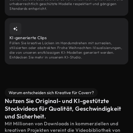
urheberrechtlich geschützte Modelle respektiert und gängigen
Standards entspricht.
KI-generierte Clips
Füllen Sie kreative Lücken im Handumdrehen mit surrealen,
stilisierten oder abstrakten Frohe Weihnachten-Visualisierungen,
die von unseren erstklassigen KI-Modellen generiert werden.
Entdecken Sie mehr in unserem KI-Studio.
Warum entscheiden sich Kreative für Coverr?
Nutzen Sie Original- und KI-gestützte
Stockvideos für Qualität, Geschwindigkeit
und Sicherheit.
Mit Millionen von Downloads in kommerziellen und
kreativen Projekten vereint die Videobibliothek von