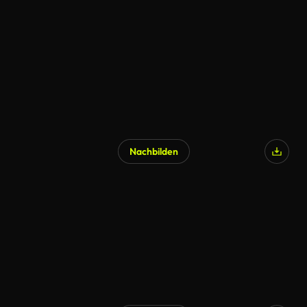
Nachbilden