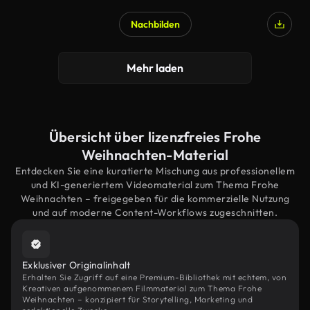
Nachbilden
Mehr laden
Übersicht über lizenzfreies Frohe
Weihnachten-Material
Entdecken Sie eine kuratierte Mischung aus professionellem
und KI-generiertem Videomaterial zum Thema Frohe
Weihnachten – freigegeben für die kommerzielle Nutzung
und auf moderne Content-Workflows zugeschnitten.
Exklusiver Originalinhalt
Erhalten Sie Zugriff auf eine Premium-Bibliothek mit echtem, von
Kreativen aufgenommenem Filmmaterial zum Thema Frohe
Weihnachten – konzipiert für Storytelling, Marketing und