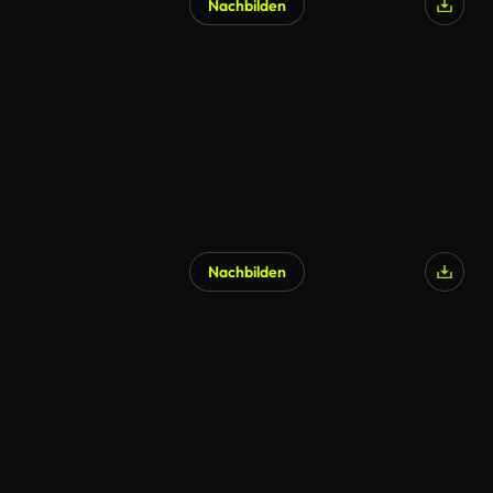
Nachbilden
Nachbilden