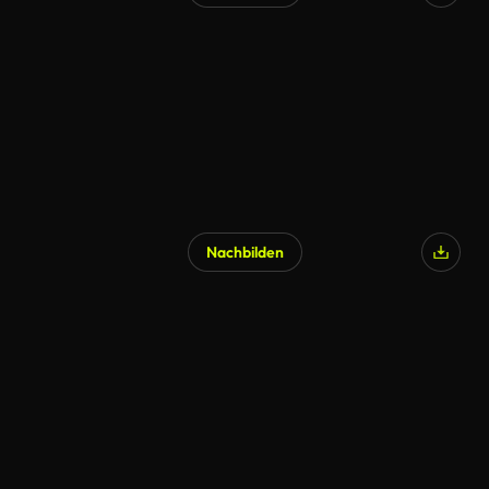
Nachbilden