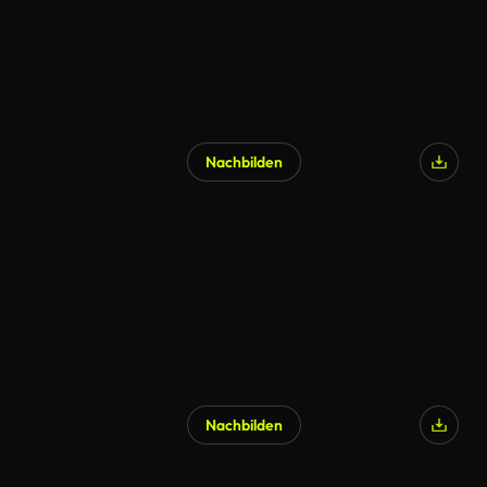
Nachbilden
Nachbilden