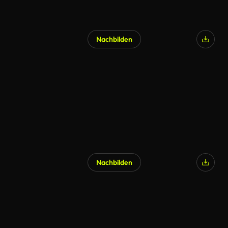
Nachbilden
Nachbilden