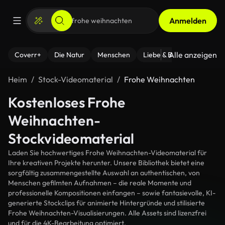
Anmelden
Alle anzeigen
Coverr+
Die Natur
Menschen
Liebe & Beziehungen
F
Heim
Stock-Videomaterial
Frohe Weihnachten
Kostenloses Frohe
Weihnachten-
Stockvideomaterial
Laden Sie hochwertiges Frohe Weihnachten-Videomaterial für
Ihre kreativen Projekte herunter. Unsere Bibliothek bietet eine
sorgfältig zusammengestellte Auswahl an authentischen, von
Menschen gefilmten Aufnahmen – die reale Momente und
professionelle Kompositionen einfangen – sowie fantasievolle, KI-
generierte Stockclips für animierte Hintergründe und stilisierte
Frohe Weihnachten-Visualisierungen. Alle Assets sind lizenzfrei
und für die 4K-Bearbeitung optimiert.