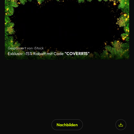
Gesponsert von iStock
Exklusiv: -15% Rabatt mit Code
"COVERR15"
Nachbilden