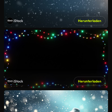
iStock
Herunterladen
iStock
Herunterladen