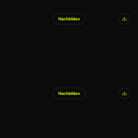
Nachbilden
Nachbilden