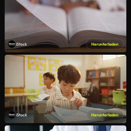
iStock
Herunterladen
iStock
Herunterladen