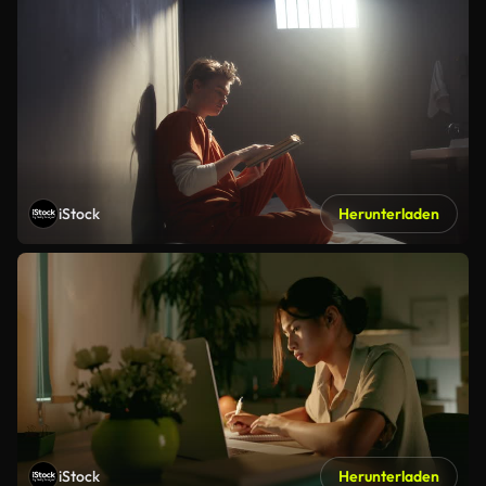
iStock
Herunterladen
iStock
Herunterladen