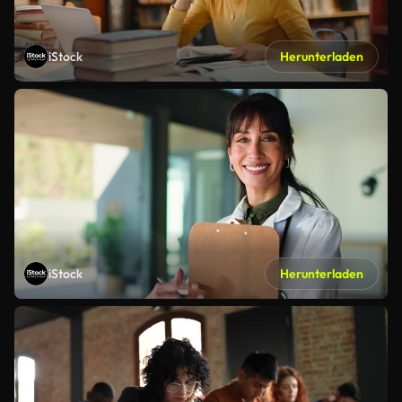
iStock
Herunterladen
iStock
Herunterladen