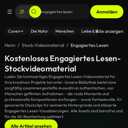
Anmelden
Alle anzeigen
Coverr+
Die Natur
Menschen
Liebe & Beziehungen
F
Heim
Stock-Videomaterial
Engagiertes Lesen
Kostenloses Engagiertes Lesen-
Stockvideomaterial
Laden Sie hochwertiges Engagiertes Lesen-Videomaterial für
Ihre kreativen Projekte herunter. Unsere Bibliothek bietet eine
sorgfältig zusammengestellte Auswahl an authentischen, von
Menschen gefilmten Aufnahmen – die reale Momente und
professionelle Kompositionen einfangen – sowie fantasievolle, KI-
generierte Stockclips für animierte Hintergründe und stilisierte
Engagiertes Lesen-Visualisierungen. Alle Assets sind lizenzfrei und
für die 4K-Bearbeitung optimiert.
Alle Artikel ansehen