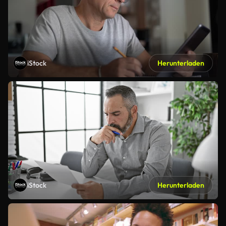
iStock
Herunterladen
iStock
Herunterladen