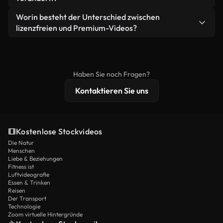
eigenständiges Produkt weiterverkaufen oder
Sie erhalten sauberes, sofort einsatzbereites
weiterverbreiten.
Ja. Sie dürfen unsere Videos gerne kürzen,
Worin besteht der Unterschied zwischen
Videomaterial.
bearbeiten oder neu zusammenstellen. Achten Sie
lizenzfreien und Premium-Videos?
nur darauf, dass das Endprodukt unserer Lizenz
Lizenzfreie Videos beinhalten kommerzielle
entspricht und nicht als ungeschnittenes
Nutzungsrechte, während Premium-Inhalte
Stockmaterial weiterverbreitet wird.
exklusives Filmmaterial, 4K-Auflösung und
Haben Sie noch Fragen?
erweiterten Lizenzschutz bieten.
Kontaktieren Sie uns
Kostenlose Stockvideos
Die Natur
Menschen
Liebe & Beziehungen
Fitness ist
Luftvideografie
Essen & Trinken
Reisen
Der Transport
Technologie
Zoom virtuelle Hintergründe