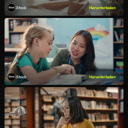
iStock
Herunterladen
iStock
Herunterladen