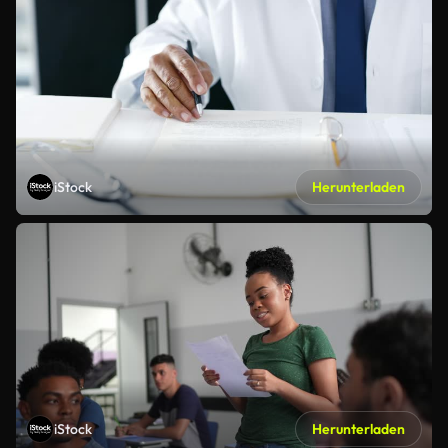
iStock
Herunterladen
iStock
Herunterladen