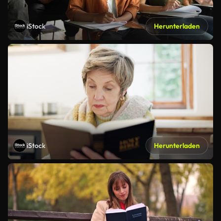
iStock
Herunterladen
iStock
Herunterladen