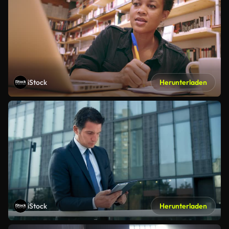
iStock
Herunterladen
iStock
Herunterladen