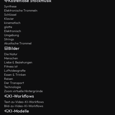
Kostenlose Stockmusik
Synthese
Elektronische Trommeln
Schlüssel
Klavier
kinematisch
glatte
Elektronisch
Umgebung
Strings
Akustische Trommel
Bilder
Die Natur
Menschen
Liebe & Beziehungen
Fitness ist
Luftvideografie
Essen & Trinken
Reisen
Der Transport
Technologie
Zoom virtuelle Hintergründe
KI-Workflows
Text-zu-Video-KI-Workflows
Bild-zu-Video-KI-Workflows
KI-Modelle