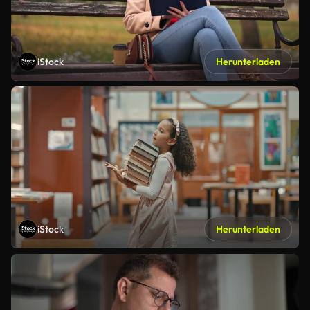
iStock
Herunterladen
iStock
Herunterladen