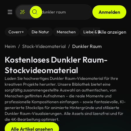
Anmelden
Alle anzeigen
Coverr+
Die Natur
Menschen
Liebe & Beziehungen
F
Heim
Stock-Videomaterial
Dunkler Raum
Kostenloses Dunkler Raum-
Stockvideomaterial
Laden Sie hochwertiges Dunkler Raum-Videomaterial für Ihre
kreativen Projekte herunter. Unsere Bibliothek bietet eine
sorgfältig zusammengestellte Auswahl an authentischen, von
Menschen gefilmten Aufnahmen – die reale Momente und
professionelle Kompositionen einfangen – sowie fantasievolle, KI-
generierte Stockclips für animierte Hintergründe und stilisierte
Dunkler Raum-Visualisierungen. Alle Assets sind lizenzfrei und für
die 4K-Bearbeitung optimiert.
Alle Artikel ansehen