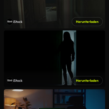
iStock
Herunterladen
iStock
Herunterladen