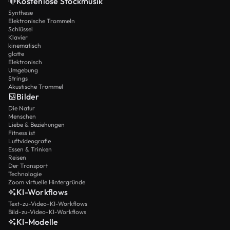
Kostenlose Stockmusik
Synthese
Elektronische Trommeln
Schlüssel
Klavier
kinematisch
glatte
Elektronisch
Umgebung
Strings
Akustische Trommel
Bilder
Die Natur
Menschen
Liebe & Beziehungen
Fitness ist
Luftvideografie
Essen & Trinken
Reisen
Der Transport
Technologie
Zoom virtuelle Hintergründe
KI-Workflows
Text-zu-Video-KI-Workflows
Bild-zu-Video-KI-Workflows
KI-Modelle