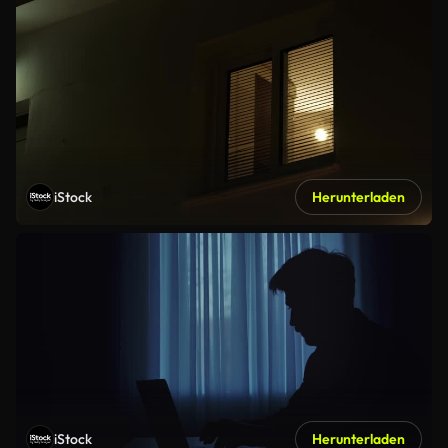
iStock
Herunterladen
iStock
Herunterladen