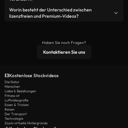
eigenständiges Produkt weiterverkaufen oder
Sie erhalten sauberes, sofort einsatzbereites
weiterverbreiten.
Ja. Sie dürfen unsere Videos gerne kürzen,
Worin besteht der Unterschied zwischen
Videomaterial.
bearbeiten oder neu zusammenstellen. Achten Sie
lizenzfreien und Premium-Videos?
nur darauf, dass das Endprodukt unserer Lizenz
Lizenzfreie Videos beinhalten kommerzielle
entspricht und nicht als ungeschnittenes
Nutzungsrechte, während Premium-Inhalte
Stockmaterial weiterverbreitet wird.
exklusives Filmmaterial, 4K-Auflösung und
Haben Sie noch Fragen?
erweiterten Lizenzschutz bieten.
Kontaktieren Sie uns
Kostenlose Stockvideos
Die Natur
Menschen
Liebe & Beziehungen
Fitness ist
Luftvideografie
Essen & Trinken
Reisen
Der Transport
Technologie
Zoom virtuelle Hintergründe