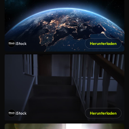
iStock
Herunterladen
iStock
Herunterladen