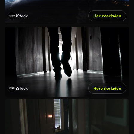
iStock
Herunterladen
iStock
Herunterladen