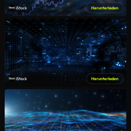
iStock
Herunterladen
iStock
Herunterladen