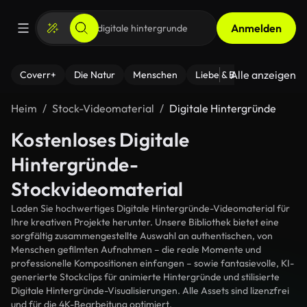
Anmelden
Alle anzeigen
Coverr+
Die Natur
Menschen
Liebe & Beziehungen
F
Heim
Stock-Videomaterial
Digitale Hintergründe
Kostenloses Digitale
Hintergründe-
Stockvideomaterial
Laden Sie hochwertiges Digitale Hintergründe-Videomaterial für
Ihre kreativen Projekte herunter. Unsere Bibliothek bietet eine
sorgfältig zusammengestellte Auswahl an authentischen, von
Menschen gefilmten Aufnahmen – die reale Momente und
professionelle Kompositionen einfangen – sowie fantasievolle, KI-
generierte Stockclips für animierte Hintergründe und stilisierte
Digitale Hintergründe-Visualisierungen. Alle Assets sind lizenzfrei
und für die 4K-Bearbeitung optimiert.