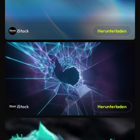
iStock
Herunterladen
iStock
Herunterladen