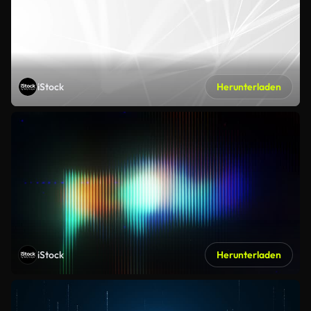
iStock
Herunterladen
iStock
Herunterladen