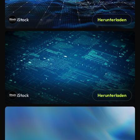
iStock
Herunterladen
iStock
Herunterladen