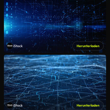
iStock
Herunterladen
iStock
Herunterladen