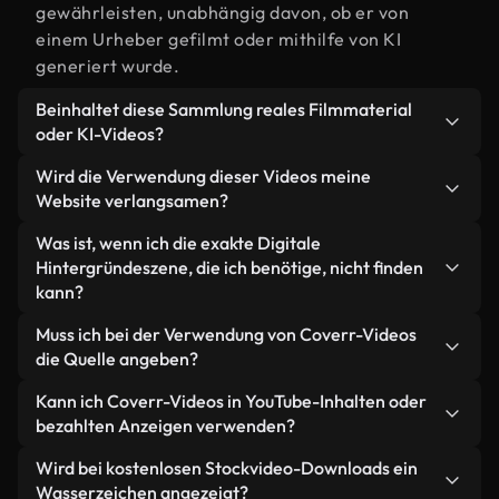
gewährleisten, unabhängig davon, ob er von
einem Urheber gefilmt oder mithilfe von KI
generiert wurde.
Beinhaltet diese Sammlung reales Filmmaterial
oder KI-Videos?
Beides. Es handelt sich um eine Hybridbibliothek
Wird die Verwendung dieser Videos meine
aus realen, von Menschen aufgenommenen
Website verlangsamen?
Filmaufnahmen zum Thema Digitale Hintergründe
Nicht, wenn Sie unsere optimierten Versionen
Was ist, wenn ich die exakte Digitale
und KI-generierten Videos. Jedes Video ist
wählen. Wir bieten schlanke, webfähige Formate,
Hintergründeszene, die ich benötige, nicht finden
eindeutig beschriftet, sodass Sie immer wissen,
die für die Hintergrundverarbeitung entwickelt
kann?
was Sie verwenden.
wurden – so bleibt die Qualität hoch, während
Mit Coverr AI Studio erstellen Sie im
Muss ich bei der Verwendung von Coverr-Videos
gleichzeitig die Ladezeiten minimiert und
Handumdrehen ein solches Video. Beschreiben Sie
die Quelle angeben?
Kennzahlen wie LCP verbessert werden.
einfach die Szene – zum Beispiel "Digitale
Eine Namensnennung ist nicht erforderlich. Alle
Kann ich Coverr-Videos in YouTube-Inhalten oder
Hintergründe bei Sonnenuntergang" – und das
Videos in unserer Stockbibliothek sind lizenzfrei
bezahlten Anzeigen verwenden?
Studio generiert innerhalb von Sekunden ein
und können ohne Nennung des Urhebers
individuelles Video für Sie, das unseren
Ja. Sämtliches Stockmaterial von Coverr darf in
Wird bei kostenlosen Stockvideo-Downloads ein
verwendet werden – wir freuen uns aber immer
Lizenzbestimmungen entspricht.
monetarisierten YouTube-Videos, Social-Media-
Wasserzeichen angezeigt?