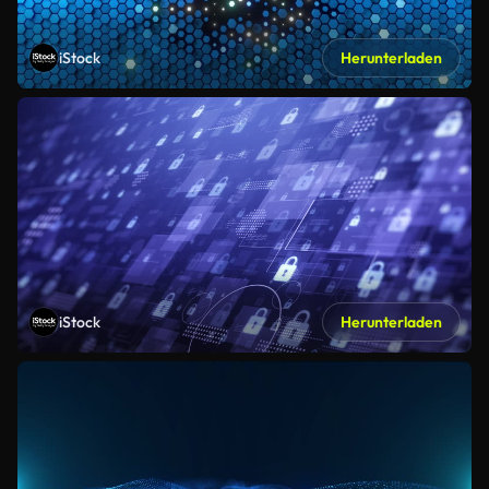
iStock
Herunterladen
iStock
Herunterladen