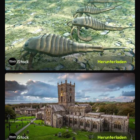
iStock
Herunterladen
iStock
Herunterladen