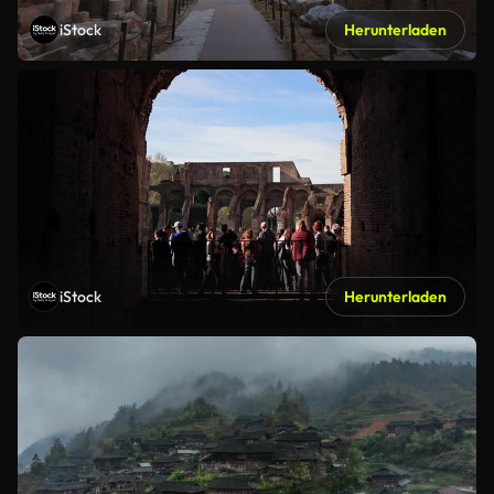
iStock
Herunterladen
iStock
Herunterladen