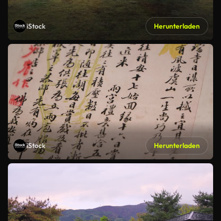
iStock
Herunterladen
iStock
Herunterladen