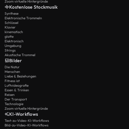
Zoom virtuelle Hintergründe
Kostenlose Stockmusik
Synthese
Elektronische Trommeln
Schlüssel
Klavier
kinematisch
glatte
Elektronisch
Umgebung
Strings
Akustische Trommel
Bilder
Die Natur
Menschen
Liebe & Beziehungen
Fitness ist
Luftvideografie
Essen & Trinken
Reisen
Der Transport
Technologie
Zoom virtuelle Hintergründe
KI-Workflows
Text-zu-Video-KI-Workflows
Bild-zu-Video-KI-Workflows