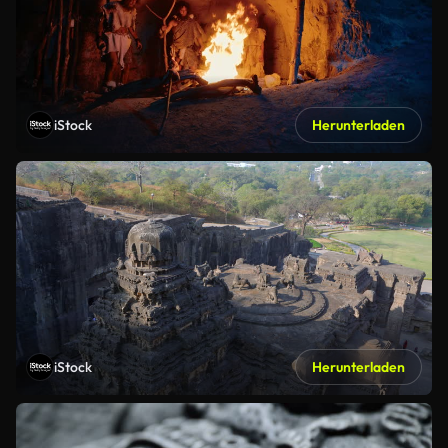
iStock
Herunterladen
iStock
Herunterladen