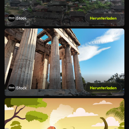
iStock
Herunterladen
iStock
Herunterladen