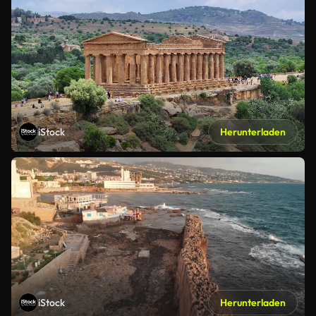
iStock
Herunterladen
iStock
Herunterladen