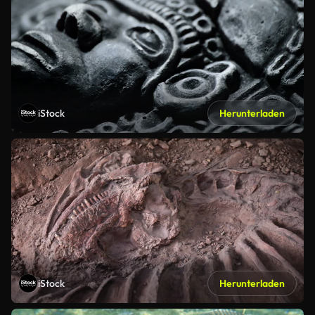
iStock
Herunterladen
iStock
Herunterladen