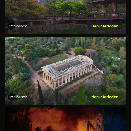
iStock
Herunterladen
iStock
Herunterladen