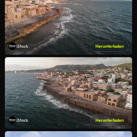
iStock
Herunterladen
iStock
Herunterladen