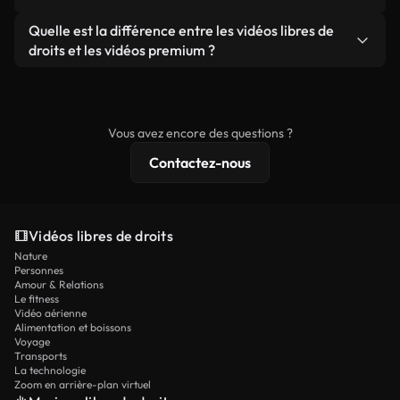
ou redistribuer les séquences elles-mêmes en tant
filigrane. Vous obtenez des images nettes et
Oui. Vous pouvez librement découper, recadrer ou
Quelle est la différence entre les vidéos libres de
que produit autonome.
prêtes à l'emploi.
remixer nos vidéos. Assurez-vous simplement que
droits et les vidéos premium ?
le produit final respecte notre licence et ne soit
Les vidéos libres de droits incluent les droits
pas redistribué en tant que contenu libre de droits.
commerciaux, tandis que le contenu premium
comprend des séquences exclusives, une
Vous avez encore des questions ?
résolution 4K et des protections de licence
Contactez-nous
étendues.
Vidéos libres de droits
Nature
Personnes
Amour & Relations
Le fitness
Vidéo aérienne
Alimentation et boissons
Voyage
Transports
La technologie
Zoom en arrière-plan virtuel