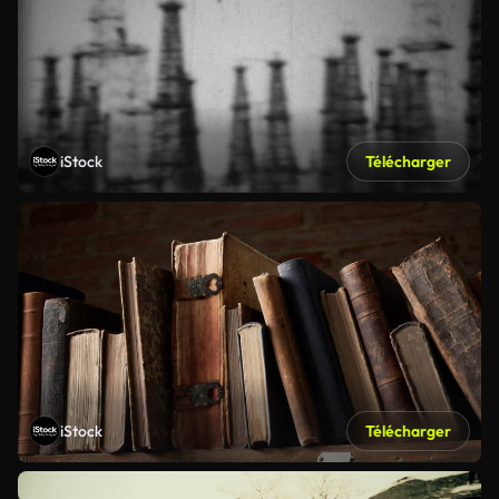
iStock
Télécharger
iStock
Télécharger