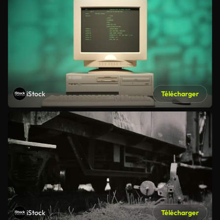
iStock
Télécharger
iStock
Télécharger