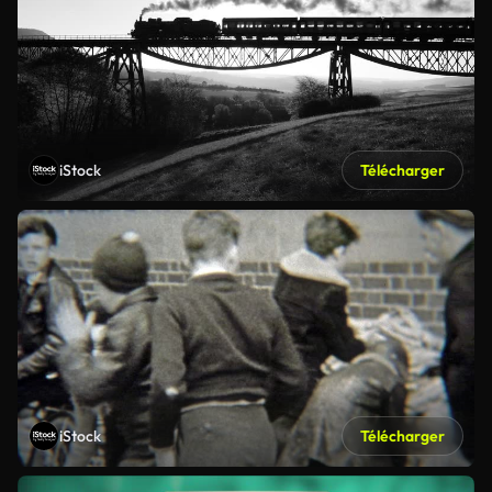
iStock
Télécharger
iStock
Télécharger