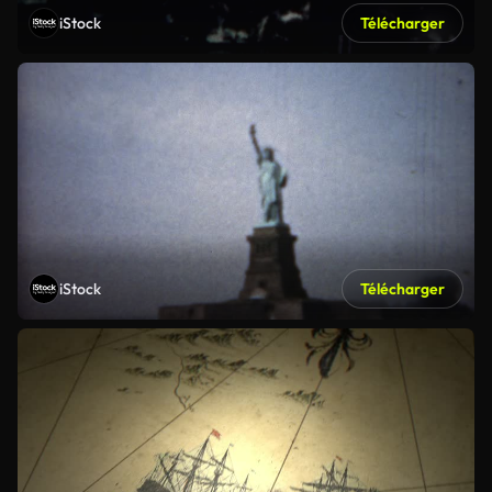
iStock
Télécharger
iStock
Télécharger