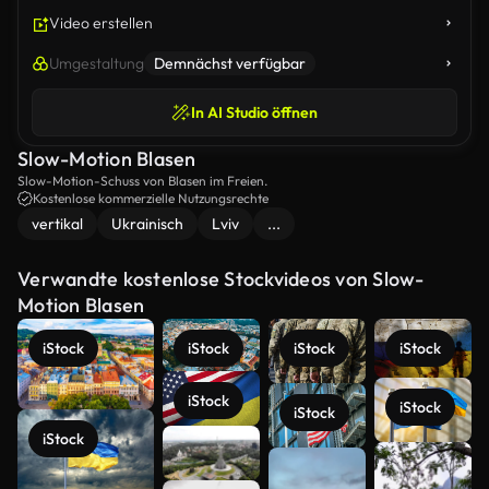
Video erstellen
Umgestaltung
Demnächst verfügbar
In AI Studio öffnen
Slow-Motion Blasen
Slow-Motion-Schuss von Blasen im Freien.
Kostenlose kommerzielle Nutzungsrechte
vertikal
Ukrainisch
Lviv
...
Verwandte kostenlose Stockvideos von Slow-
Motion Blasen
iStock
iStock
iStock
iStock
iStock
iStock
iStock
iStock
Mehr
anzeigen