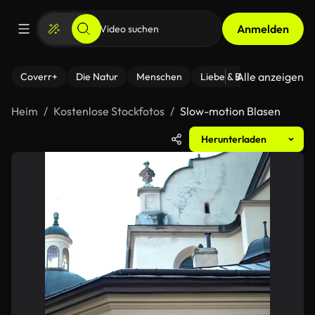
Anmelden
Alle anzeigen
Coverr+
Die Natur
Menschen
Liebe & Beziehungen
F
Heim
Kostenlose Stockfotos
Slow-motion Blasen
Herunterladen